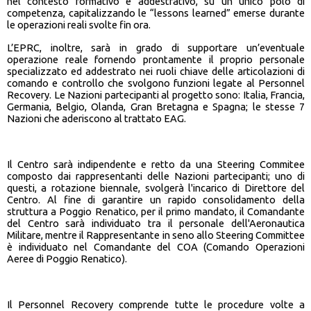
nel contesto formativo e addestrativo, su un unico polo di
competenza, capitalizzando le “lessons learned” emerse durante
le operazioni reali svolte fin ora.
L’EPRC, inoltre, sarà in grado di supportare un’eventuale
operazione reale fornendo prontamente il proprio personale
specializzato ed addestrato nei ruoli chiave delle articolazioni di
comando e controllo che svolgono funzioni legate al Personnel
Recovery. Le Nazioni partecipanti al progetto sono: Italia, Francia,
Germania, Belgio, Olanda, Gran Bretagna e Spagna; le stesse 7
Nazioni che aderiscono al trattato EAG.
Il Centro sarà indipendente e retto da una Steering Commitee
composto dai rappresentanti delle Nazioni partecipanti; uno di
questi, a rotazione biennale, svolgerà l'incarico di Direttore del
Centro. Al fine di garantire un rapido consolidamento della
struttura a Poggio Renatico, per il primo mandato, il Comandante
del Centro sarà individuato tra il personale dell'Aeronautica
Militare, mentre il Rappresentante in seno allo Steering Committee
è individuato nel Comandante del COA (Comando Operazioni
Aeree di Poggio Renatico).
Il Personnel Recovery comprende tutte le procedure volte a