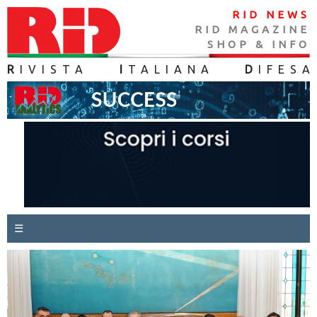
RID NEWS
RID MAGAZINE
SHOP & INFO
R
IVISTA
I
TALIANA
D
IFES
A
☰