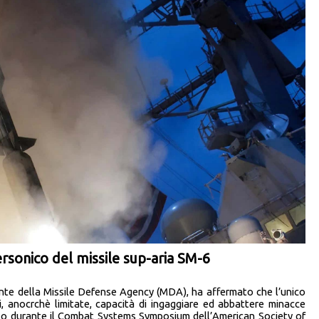
personico del missile sup-aria SM-6
ante della Missile Defense Agency (MDA), ha affermato che l’unico
li, anocrchè limitate, capacità di ingaggiare ed abbattere minacce
to durante il Combat Systems Symposium dell’American Society of