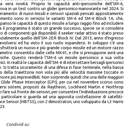
a vera novità. Proprio le capacità anti-ipersoniche dell’SM-6,
ova in un test contro un glider ipersonico manovrante nel 2024. Si
eramento di nuovi missili e sensori spaziali pensati appositamente
omento sono in servizio le varianti SM-6 ed SM-6 Block 1A, che,
spanso le capacità di questo missile a lungo raggio fino ad includere
ora il programma è stato un grande successo, specie se si considera
zo di componenti già disponibili: il seeker radar attivo è stato preso
nzialmente quello dell’SM-2ER Block IV. Dal 2013, anno d’ingresso
evolversi ed ha visto il suo ruolo espandersi. In sviluppo c’è una
 sfrutterà un nuovo e più grande corpo missile ed un motore razzo
diametro consentito dalle celle MK41, e che si presuppone avrà una
niche. Questo renderà l’SM-6 un missile ipersonico a sua volta
nici. In realtà le capacità dell’SM-6 di intercettare bersagli ipersonici
Si tratta sicuramente di una difesa in fase terminale, nella bassa
o della traiettoria non vola più alle velocità massime toccate in
re più imprevedibili. Non sorprende quindi che una delle maggiori
o Glide Phase Interceptor (GPI), per cui nel novembre scorso sono
iversi sistemi, proposti da Raytheon, Lockheed Martin e Northrop
are sul fronte dei sensori, per consentire l’individuazione precoce
n particolare si guarda ad una apposita costellazione di satelliti-
ace Sensor (HBTSS), con 2 dimostratori, uno sviluppato da L3 Harris
23.
Condividi su: