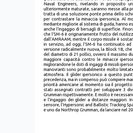
Naval Engineers, rivelando in proposito un
ulteriormente maturate, saranno messe alla pr
tratta di una soluzione ponte prima dello schi
per contrastare la minaccia ipersonica. Al m
mediante migliorie al sistema di guida, hanno e
anche l’ingaggio di bersagli di superficie. Fin
che l’SM-6 è originariamente frutto del riutiliz
dall’AMRAAM, mentre il corpo missile è sosta
in servizio, ad oggi, l’SM-6 ha continuato ad 
versione radicalmente nuova, la Block 1B, che
del diametro di 21 pollici, ovvero il massimo 
maggiore capacità contro le minacce iperso
migliorandone le doti di ingaggi di missili iperso
manovranti sono probabilmente molto limitate. 
atmosfera. Il glider ipersonico a questo punt
precedenza, ma in compenso può compiere manov
priorità americane al momento sia il progett
stati assegnati contratti per sviluppare 3 d
Grumman rispettivamente. E molto è necessario f
e l’ingaggio dei glider a distanze maggiori. I
sensore, l’Hypersonic and Ballistic Tracking Sp
e uno da Northrop Grumman, da lanciare nel 20