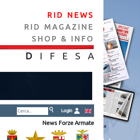
RID NEWS
RID MAGAZINE
SHOP & INFO
NA
D
IFES
A
Login
News Forze Armate