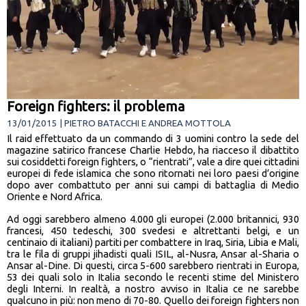
Foreign fighters: il problema
13/01/2015 | PIETRO BATACCHI E ANDREA MOTTOLA
Il raid effettuato da un commando di 3 uomini contro la sede del
magazine satirico francese Charlie Hebdo, ha riacceso il dibattito
sui cosiddetti foreign fighters, o “rientrati”, vale a dire quei cittadini
europei di fede islamica che sono ritornati nei loro paesi d’origine
dopo aver combattuto per anni sui campi di battaglia di Medio
Oriente e Nord Africa.
Ad oggi sarebbero almeno 4.000 gli europei (2.000 britannici, 930
francesi, 450 tedeschi, 300 svedesi e altrettanti belgi, e un
centinaio di italiani) partiti per combattere in Iraq, Siria, Libia e Mali,
tra le fila di gruppi jihadisti quali ISIL, al-Nusra, Ansar al-Sharia o
Ansar al-Dine. Di questi, circa 5-600 sarebbero rientrati in Europa,
53 dei quali solo in Italia secondo le recenti stime del Ministero
degli Interni. In realtà, a nostro avviso in Italia ce ne sarebbe
qualcuno in più: non meno di 70-80. Quello dei foreign fighters non