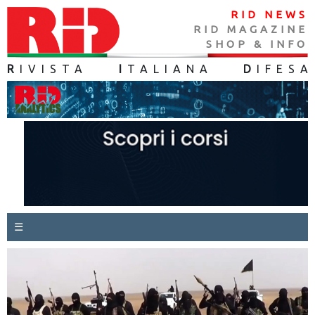
RID NEWS
RID MAGAZINE
SHOP & INFO
R
IVISTA
I
TALIANA
D
IFES
A
☰