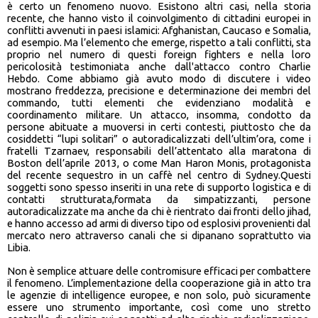
è certo un fenomeno nuovo. Esistono altri casi, nella storia
recente, che hanno visto il coinvolgimento di cittadini europei in
conflitti avvenuti in paesi islamici: Afghanistan, Caucaso e Somalia,
ad esempio. Ma l’elemento che emerge, rispetto a tali conflitti, sta
proprio nel numero di questi foreign fighters e nella loro
pericolosità testimoniata anche dall'attacco contro Charlie
Hebdo. Come abbiamo già avuto modo di discutere i video
mostrano freddezza, precisione e determinazione dei membri del
commando, tutti elementi che evidenziano modalità e
coordinamento militare. Un attacco, insomma, condotto da
persone abituate a muoversi in certi contesti, piuttosto che da
cosiddetti “lupi solitari” o autoradicalizzati dell’ultim’ora, come i
fratelli Tzarnaev, responsabili dell’attentato alla maratona di
Boston dell’aprile 2013, o come Man Haron Monis, protagonista
del recente sequestro in un caffè nel centro di Sydney.Questi
soggetti sono spesso inseriti in una rete di supporto logistica e di
contatti strutturata,formata da simpatizzanti, persone
autoradicalizzate ma anche da chi è rientrato dai fronti dello jihad,
e hanno accesso ad armi di diverso tipo od esplosivi provenienti dal
mercato nero attraverso canali che si dipanano soprattutto via
Libia.
Non è semplice attuare delle contromisure efficaci per combattere
il fenomeno. L’implementazione della cooperazione già in atto tra
le agenzie di intelligence europee, e non solo, può sicuramente
essere uno strumento importante, così come uno stretto