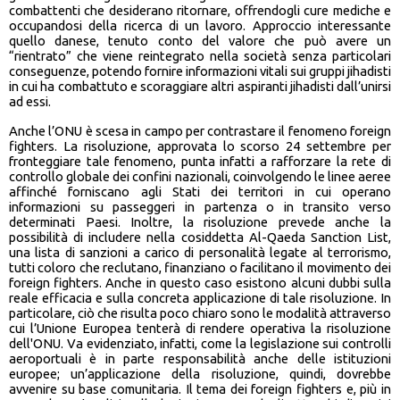
combattenti che desiderano ritornare, offrendogli cure mediche e
occupandosi della ricerca di un lavoro. Approccio interessante
quello danese, tenuto conto del valore che può avere un
“rientrato” che viene reintegrato nella società senza particolari
conseguenze, potendo fornire informazioni vitali sui gruppi jihadisti
in cui ha combattuto e scoraggiare altri aspiranti jihadisti dall’unirsi
ad essi.
Anche l’ONU è scesa in campo per contrastare il fenomeno foreign
fighters. La risoluzione, approvata lo scorso 24 settembre per
fronteggiare tale fenomeno, punta infatti a rafforzare la rete di
controllo globale dei confini nazionali, coinvolgendo le linee aeree
affinché forniscano agli Stati dei territori in cui operano
informazioni su passeggeri in partenza o in transito verso
determinati Paesi. Inoltre, la risoluzione prevede anche la
possibilità di includere nella cosiddetta Al-Qaeda Sanction List,
una lista di sanzioni a carico di personalità legate al terrorismo,
tutti coloro che reclutano, finanziano o facilitano il movimento dei
foreign fighters. Anche in questo caso esistono alcuni dubbi sulla
reale efficacia e sulla concreta applicazione di tale risoluzione. In
particolare, ciò che risulta poco chiaro sono le modalità attraverso
cui l’Unione Europea tenterà di rendere operativa la risoluzione
dell'ONU. Va evidenziato, infatti, come la legislazione sui controlli
aeroportuali è in parte responsabilità anche delle istituzioni
europee; un’applicazione della risoluzione, quindi, dovrebbe
avvenire su base comunitaria. Il tema dei foreign fighters e, più in