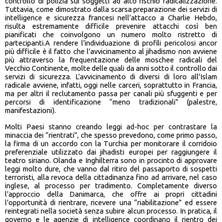
controllo di polizia sui soggetti ad alto rischio radicalizzazione.
Tuttavia, come dimostrato dalla scarsa preparazione dei servizi di
intelligence e sicurezza francesi nell’attacco a Charlie Hebdo,
risulta estremamente difficile prevenire attacchi così ben
pianificati che coinvolgono un numero molto ristretto di
partecipanti.A rendere l’individuazione di profili pericolosi ancor
più difficile è il fatto che l’avvicinamento al jihadismo non avviene
più attraverso la frequentazione delle moschee radicali del
Vecchio Continente, molte delle quali da anni sotto il controllo dai
servizi di sicurezza. L’avvicinamento di diversi di loro all'Islam
radicale avviene, infatti, oggi nelle carceri, soprattutto in Francia,
ma per altri il reclutamento passa per canali più sfuggenti e per
percorsi di identificazione “meno tradizionali” (palestre,
manifestazioni).
Molti Paesi stanno creando leggi ad-hoc per contrastare la
minaccia dei “rientrati”, che spesso prevedono, come primo passo,
la firma di un accordo con la Turchia per monitorare il corridoio
preferenziale utilizzato dai jihadisti europei per raggiungere il
teatro siriano. Olanda e Inghilterra sono in procinto di approvare
leggi molto dure, che vanno dal ritiro del passaporto di sospetti
terroristi, alla revoca della cittadinanza fino ad arrivare, nel caso
inglese, al processo per tradimento. Completamente diverso
l’approccio della Danimarca, che offre ai propri cittadini
l’opportunità di rientrare, ricevere una “riabilitazione” ed essere
reintegrati nella società senza subire alcun processo. In pratica, il
governo e le agenzie di intelligence coordinano il rientro dei