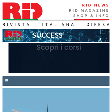
RID NEWS
RID MAGAZINE
SHOP & INFO
R
IVISTA
I
TALIANA
D
IFES
A
☰