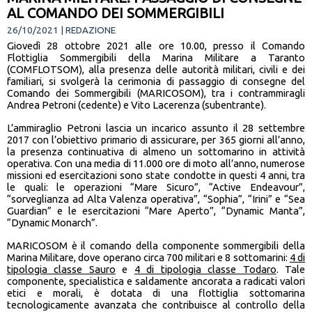
AL COMANDO DEI SOMMERGIBILI
26/10/2021 | REDAZIONE
Giovedì 28 ottobre 2021 alle ore 10.00, presso il Comando
Flottiglia Sommergibili della Marina Militare a Taranto
(COMFLOTSOM), alla presenza delle autorità militari, civili e dei
familiari, si svolgerà la cerimonia di passaggio di consegne del
Comando dei Sommergibili (MARICOSOM), tra i contrammiragli
Andrea Petroni (cedente) e Vito Lacerenza (subentrante).
L’ammiraglio Petroni lascia un incarico assunto il 28 settembre
2017 con l’obiettivo primario di assicurare, per 365 giorni all’anno,
la presenza continuativa di almeno un sottomarino in attività
operativa. Con una media di 11.000 ore di moto all’anno, numerose
missioni ed esercitazioni sono state condotte in questi 4 anni, tra
le quali: le operazioni “Mare Sicuro”, “Active Endeavour”,
“sorveglianza ad Alta Valenza operativa”, “Sophia”, “Irini” e “Sea
Guardian” e le esercitazioni “Mare Aperto”, “Dynamic Manta”,
“Dynamic Monarch”.
MARICOSOM è il comando della componente sommergibili della
Marina Militare, dove operano circa 700 militari e 8 sottomarini:
4 di
tipologia classe Sauro
e
4 di tipologia classe Todaro
. Tale
componente, specialistica e saldamente ancorata a radicati valori
etici e morali, è dotata di una flottiglia sottomarina
tecnologicamente avanzata che contribuisce al controllo della