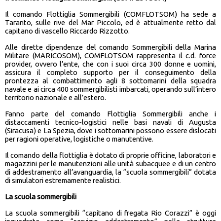
Il comando Flottiglia Sommergibili (COMFLOTSOM) ha sede a
Taranto, sulle rive del Mar Piccolo, ed è attualmente retto dal
capitano di vascello Riccardo Rizzotto.
Alle dirette dipendenze del comando Sommergibili della Marina
Militare (MARICOSOM), COMFLOTSOM rappresenta il c.d. force
provider, ovvero l’ente, che con i suoi circa 300 donne e uomini,
assicura il completo supporto per il conseguimento della
prontezza al combattimento agli 8 sottomarini della squadra
navale e ai circa 400 sommergibilisti imbarcati, operando sull’intero
territorio nazionale e all’estero.
Fanno parte del comando Flottiglia Sommergibili anche i
distaccamenti tecnico-logistici nelle basi navali di Augusta
(Siracusa) e La Spezia, dove i sottomarini possono essere dislocati
per ragioni operative, logistiche o manutentive.
Il comando della flottiglia è dotato di proprie officine, laboratori e
magazzini per le manutenzioni alle unità subacquee e di un centro
di addestramento all’avanguardia, la “scuola sommergibili” dotata
di simulatori estremamente realistici.
La scuola sommergibili
La scuola sommergibili “capitano di fregata Rio Corazzi” è oggi