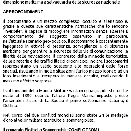
dimensione marittima a salvaguardia della sicurezza nazionale.
APPROFONDIMENTI:
Il sottomarino è un mezzo complesso, occulto e silenzioso e,
grazie a queste sue caratteristiche intrinseche che lo rendono
“invisibile”, è capace di raccogliere informazioni senza alterare il
comportamento del soggetto osservato. In particolare,
nell’attuale scenario geo-politico, il sottomarino è costantemente
impegnato in attività di presenza, sorveglianza e di sicurezza
marittima, per garantire la sicurezza delle vie di comunicazione, la
libertà della navigazione, il contrasto della minaccia terroristica,
della pirateria e dei traffici illeciti di ogni tipo. Inoltre, i sottomarini
rappresentano un valido sostegno alle operazioni delle forze
speciali, risultando in molte situazioni l’unico mezzo idoneo ad un
loro inserimento e recupero in maniera occulta, realizzando il
massimo effetto sorpresa.
I sottomarini della Marina Militare vantano una grande storia che
risale al 1890, quando l’allora Regia Marina impostò presso
l’arsenale militare di La Spezia il primo sottomarino italiano, il
Delfino.
Nel corso dei due conflitti mondiali sono state 24 le medaglie
d'oro al valor militare attribuite ai sommergibilisti.
Il comando Flottiglia Sommergibili (COMFLOTSOM)