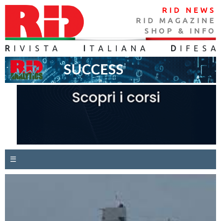
RID NEWS
RID MAGAZINE
SHOP & INFO
R
IVISTA
I
TALIANA
D
IFES
A
☰