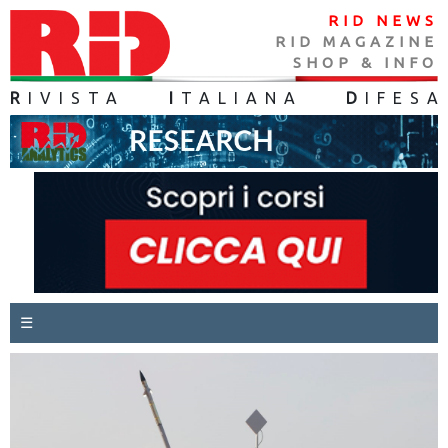
RID NEWS
RID MAGAZINE
SHOP & INFO
R
IVISTA
I
TALIANA
D
IFES
A
☰