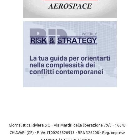
Giornalistica Riviera S.C. - Via Martiri della liberazione 79/3 - 16043
CHIAVARI (GE) - P.IVA: IT00208820993 - REA 326208 - Reg. imprese