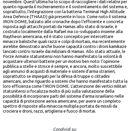
novembre. Quest’ultima ha lo scopo di raccogliere i dati relativi per
quanto riguarda il rischieramento e il sostentamento del sistema e,
soprattutto, l’integrazione con la batteria Terminal High Altitude
Area Defence (THAAD) già presente in loco. Come noto il sistema
IRON DOME, balzato alle cronache dopo l’efficiente e concreta
risposta agli attacchi portati da Hamas allo stato di Israele, è
costruito localmente dalla Rafael ma co-sviluppato insieme alla
Raytheon americana, ed è stato concepito per intercettare
minacce balistiche quali razzi e colpi di mortaio, ma recentemente
avrebbe dimostrato anche buone capacità contro i droni kamikaze
lanciati contro Israele dai miliziani di Hamas. Allo stato attuale, le
Forze Armate statunitensi non hanno manifestato la volontà di
acquistare ulteriori batterie per un motivo ben noto: l’opinione
pubblica a stelle e strisce è sempre, e ancora, molto suscettibile
agli annunci di acquisti di materiale e sistemi d’arma stranieri,
soprattutto se impiegati per la difesa di truppe o cittadini
americani, anche riguardo a sistemi che hanno manifestato tutta la
loro efficienza come l’IRON DOME. L’attenzione dei vertici militari
statunitensi si focalizza molto di più sulla valutazione della
possibilità di incorporare parti del sistema d’arma israeliano nelle
capacità di protezione aerea americane, per avere un completo
spettro di risposte alla minaccia multipla portata da missili da
crociera e droni, razzi, artiglieria e fuoco di mortai.
Condividi su: