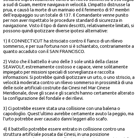
a sud di Guam, mentre navigava in velocità. L’impatto distrusse la
prua, e causò la morte di un marinaio ed il ferimento di 97 membri
dell’equipaggio su un totale di 137. Il Comandante venne punito
per non aver rispettato le procedure standard di sicurezza in
navigazione. Visto il tipo di danni descritti, relativamente limitati, si
possono quindi ipotizzare diverse ipotesi alternative:
1) Il CONNECTICUT ha strisciato contro il fianco di un rilievo
sommerso, e per sua fortuna non si è schiantato, contrariamente a
quanto accaduto con il SAN FRANCISCO.
2) Visto che il battello è uno delle 3 sole unità della classe
SEAWOLF, estremamente costoso e capace, viene solitamente
impiegato per missioni speciali di sorveglianza e raccolta
informazioni. Si potrebbe quindi ipotizzare un urto, o uno striscio, a
velocità moderata contro un rilievo sommerso in prossimità di una
delle isole artificiali costruite dai Cinesi nel Mar Cinese
Meridionale, dove gli scavi e gli scarichi hanno certamente alterato
la configurazione del fondale e dei rilievi.
3) Ci potrebbe essere stata una collisione con una balena o
capodoglio. Quest’ultimo avrebbe certamente avuto la peggio, ma
l’urto potrebbe aver causato danni leggeri allo scafo.
4) Il battello potrebbe essere entrato in collisione contro una
struttura artificiale posata dai Cinesi, in una posizione