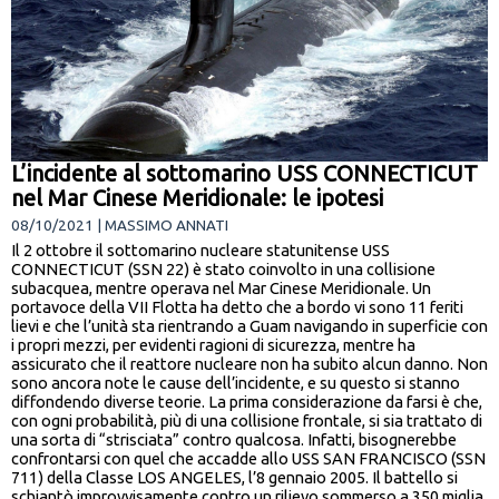
L’incidente al sottomarino USS CONNECTICUT
nel Mar Cinese Meridionale: le ipotesi
08/10/2021 | MASSIMO ANNATI
Il 2 ottobre il sottomarino nucleare statunitense USS
CONNECTICUT (SSN 22) è stato coinvolto in una collisione
subacquea, mentre operava nel Mar Cinese Meridionale. Un
portavoce della VII Flotta ha detto che a bordo vi sono 11 feriti
lievi e che l’unità sta rientrando a Guam navigando in superficie con
i propri mezzi, per evidenti ragioni di sicurezza, mentre ha
assicurato che il reattore nucleare non ha subito alcun danno. Non
sono ancora note le cause dell’incidente, e su questo si stanno
diffondendo diverse teorie. La prima considerazione da farsi è che,
con ogni probabilità, più di una collisione frontale, si sia trattato di
una sorta di “strisciata” contro qualcosa. Infatti, bisognerebbe
confrontarsi con quel che accadde allo USS SAN FRANCISCO (SSN
711) della Classe LOS ANGELES, l’8 gennaio 2005. Il battello si
schiantò improvvisamente contro un rilievo sommerso a 350 miglia