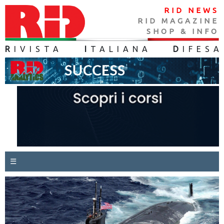
RID NEWS
RID MAGAZINE
SHOP & INFO
R
IVISTA
I
TALIANA
D
IFES
A
☰