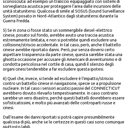
sconosciuta: ad esempio un traliccio equipaggiato con sistemi di
sorveglianza acustica per proteggere l’area dalle incursioni delle
unità statunitensi. Qualcosa di simile al SOSUS (Sound Surveillance
System) posato in Nord-Atlantico dagli statunitensi durante la
Guerra Fredda.
5) Se in zona ci fosse stato un sommergibile diesel-elettrico
cinese, posato sul fondo, avrebbe avuto una traccia acustica
estremamente limitata, e non si potrebbe quindi escludere una
collisione/striscio accidentale. In tal caso, però, anche il battello
cinese avrebbe riportato danni. Però, pur senza doversi certo
aspettare trasparenza da parte cinese, questa sarebbe stata una
ghiotta occasione per accusare gli Americani di avventurismo e di
condotta pericolosa nel cortile di casa, quindi il silenzio degli
organi cinesi tenderebbe a far escludere questa ipotesi.
6) Quel che, invece, si tende ad escludere è l'impatto/striscio
contro un battello cinese in navigazione, specie se a propulsione
nucleare. In tal caso i sensori acustici passivi del CONNECTICUT
avrebbero dovuto rilevarlo tempestivamente. In caso contrario
sarebbe un vero disastro, perché questi battelli dovrebbero essere
sofisticatissimi, e molto più avanzati delle controparti russe e
cinesi.
Dall’esame dei danni riportati si potrà capire presumibilmente
qualcosa di più, anche se le certezze in questi casi sono comunque
piuttosto labili.