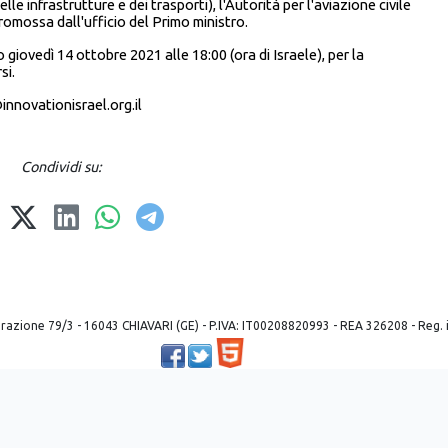
e infrastrutture e dei trasporti), l'Autorità per l'aviazione civile
promossa dall'ufficio del Primo ministro.
 giovedì 14 ottobre 2021 alle 18:00 (ora di Israele), per la
si.
nnovationisrael.org.il
Condividi su:
 liberazione 79/3 - 16043 CHIAVARI (GE) - P.IVA: IT00208820993 - REA 326208 - Reg
Powered by ©
2026
Mobilbyte s.a.s.
Information Technology