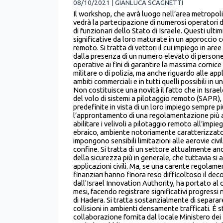
08/10/2021 | GIANLUCA SCAGNETTI
Il workshop, che avrà luogo nell’area metropolit
vedrà la partecipazione di numerosi operatori de
di funzionari dello Stato di Israele. Questi ul
significative da loro maturate in un approccio c
remoto. Si tratta di vettori il cui impiego in a
dalla presenza di un numero elevato di person
operative ai fini di garantire la massima cornic
militare o di polizia, ma anche riguardo alle app
ambiti commerciali e in tutti quelli possibili i
Non costituisce una novità il fatto che in Israe
del volo di sistemi a pilotaggio remoto (SAPR),
predefinite in vista di un loro impiego sempre
l’approntamento di una regolamentazione più agi
abilitare i velivoli a pilotaggio remoto all’imp
ebraico, ambiente notoriamente caratterizzato da
impongono sensibili limitazioni alle aerovie civil
confine. Si tratta di un settore attualmente an
della sicurezza più in generale, che tuttavia s
applicazioni civili. Ma, se una carente regolame
finanziari hanno finora reso difficoltoso il dec
dall'Israel Innovation Authority, ha portato al 
mesi, facendo registrare significativi progressi
di Hadera. Si tratta sostanzialmente di separar
collisioni in ambienti densamente trafficati. È 
collaborazione fornita dal locale Ministero de