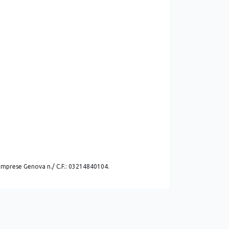
. imprese Genova n./ C.F.: 03214840104.