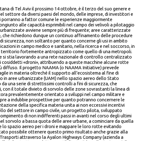
ana di Tel Aviv il prossimo 14 ottobre, è il terzo del suo genere e
l settore da diversi paesi del mondo, delle imprese, di investitori e
timi porranno a fattor comune le esperienze maggiormente
ongiunto alle capacità esprimibili nel campo dei velivoli a pilotaggio
ree urbanizzate avviene sempre più di frequente; aree caratterizzate
e, che richiedono dunque un continuo affinamento delle procedure
e di sicurezza, non soltanto per quanto concerne gli usi in ambito
licazioni in campo medico e sanitario, nella ricerca e nel soccorso, in
n un territorio fortemente antropizzato come quello di una metropoli.
le si stia lavorando a una rete nazionale di controllo centralizzato
 i cosiddetti «droni», attribuendo a queste macchine alcune rotte
 più diffuso. Il progetto NAAMA (o NAAMA Initiative) prevede
le in materia oltreché il supporto all'ecosistema al fine di
iego in aree urbanizzate (UAM) nello spazio aereo dello Stato
 una serie di strettissimi controlli a fini di sicurezza, che
i, con il totale divieto di sorvolo delle zone sovrastanti la linea di
cora prevalentemente orientato a sviluppi nel campo militare e
i apre a indubbie prospettive per quanto potranno concernere le
ntazione della specifica materia unita ai non eccessivi incentivi
ollo del settore in campo civile, un progetto pilota, sviluppato
compimento di non indifferenti passi in avanti nel corso degli ultimi
 nel sorvolo a bassa quota delle aree urbane, a cominciare da quella
e lo spazio aereo per i droni e mappare le loro rotte evitando
stato possibile ottenere questo primo risultato anche grazie alla
i Trasporti attraverso la Ayalon Highways Company (azienda a