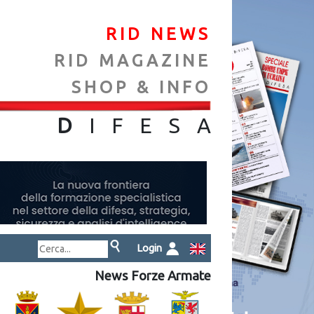
RID NEWS
RID MAGAZINE
SHOP & INFO
NA
D
IFES
A
Login
News Forze Armate