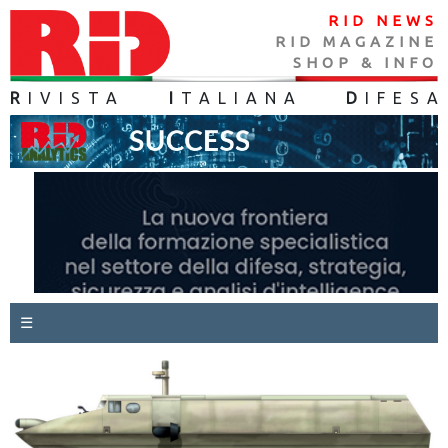
RID NEWS
RID MAGAZINE
SHOP & INFO
R
IVISTA
I
TALIANA
D
IFES
A
☰