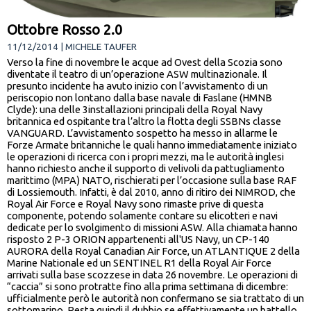
Ottobre Rosso 2.0
11/12/2014 | MICHELE TAUFER
Verso la fine di novembre le acque ad Ovest della Scozia sono
diventate il teatro di un’operazione ASW multinazionale. Il
presunto incidente ha avuto inizio con l’avvistamento di un
periscopio non lontano dalla base navale di Faslane (HMNB
Clyde): una delle 3installazioni principali della Royal Navy
britannica ed ospitante tra l’altro la flotta degli SSBNs classe
VANGUARD. L’avvistamento sospetto ha messo in allarme le
Forze Armate britanniche le quali hanno immediatamente iniziato
le operazioni di ricerca con i propri mezzi, ma le autorità inglesi
hanno richiesto anche il supporto di velivoli da pattugliamento
marittimo (MPA) NATO, rischierati per l’occasione sulla base RAF
di Lossiemouth. Infatti, è dal 2010, anno di ritiro dei NIMROD, che
Royal Air Force e Royal Navy sono rimaste prive di questa
componente, potendo solamente contare su elicotteri e navi
dedicate per lo svolgimento di missioni ASW. Alla chiamata hanno
risposto 2 P-3 ORION appartenenti all'US Navy, un CP-140
AURORA della Royal Canadian Air Force, un ATLANTIQUE 2 della
Marine Nationale ed un SENTINEL R1 della Royal Air Force
arrivati sulla base scozzese in data 26 novembre. Le operazioni di
“caccia” si sono protratte fino alla prima settimana di dicembre:
ufficialmente però le autorità non confermano se sia trattato di un
sottomarino. Resta quindi il dubbio se effettivamente un battello