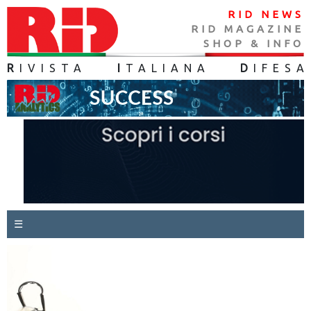
RID NEWS
RID MAGAZINE
SHOP & INFO
R
IVISTA
I
TALIANA
D
IFES
A
☰