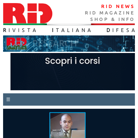
RID NEWS
RID MAGAZINE
SHOP & INFO
R
IVISTA
I
TALIANA
D
IFES
A
☰