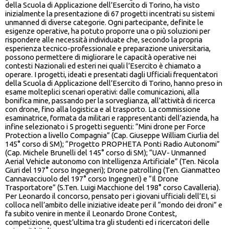
della Scuola di Applicazione dell’Esercito di Torino, ha visto
inizialmente la presentazione di 67 progetti incentrati su sistemi
unmanned di diverse categorie. Ogni partecipante, definite le
esigenze operative, ha potuto proporre una o più soluzioni per
rispondere alle necessità individuate che, secondo la propria
esperienza tecnico-professionale e preparazione universitaria,
possono permettere di migliorare le capacità operative nei
contesti Nazionali ed esteri nei quali l’Esercito è chiamato a
operare. I progetti, ideati e presentati dagli Ufficiali frequentatori
della Scuola di Applicazione dell’Esercito di Torino, hanno preso in
esame molteplici scenari operativi: dalle comunicazioni, alla
bonifica mine, passando per la sorveglianza, all’attività di ricerca
con drone, fino alla logistica e al trasporto. La commissione
esaminatrice, formata da militari e rappresentanti dell’azienda, ha
infine selezionato i 5 progetti seguenti: “Mini drone per Force
Protection a livello Compagnia” (Cap. Giuseppe William Ciurlia del
145° corso di SM); “Progetto PROPHETA Ponti Radio Autonomi”
(Cap. Michele Brunelli del 145° corso di SM); “UAV- Unmanned
Aerial Vehicle autonomo con Intelligenza Artificiale” (Ten. Nicola
Giuri del 197° corso Ingegneri); Drone patrolling (Ten. Gianmatteo
Cannavacciuolo del 197° corso Ingegneri) e “Il Drone
Trasportatore” (S.Ten. Luigi Macchione del 198° corso Cavalleria).
Per Leonardo il concorso, pensato per i giovani ufficiali dell’EI, si
colloca nell’ambito delle iniziative ideate per il “mondo dei droni” e
fa subito venire in mente il Leonardo Drone Contest,
competizione, quest’ultima tra gli studenti ed i ricercatori delle