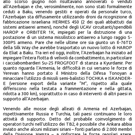
allo scorso giugno non risultavano annoverati o venduti
all’Azerbaijan e che, verosimilmente, non sono stati formalmente
ceduti a Baku, venendo gestiti e operati da personale turco,
l’Azerbaijan sta diffusamente utilizzando droni da ricognizione di
fabbricazione israeliana HERMES 450 (2 dei quali abbattuti dai
sistemi antiaerei armeni), nonché degli UCAV circuitanti/spendibili
HAROP e ORBITER 1K, impiegati per la distruzione di una
postazione di un sistema missilistico antiaereo a lungo raggio S-
300PS armeno. Pare che nelle ultime ore sia giunto un Il-76TD
della Silk Way che avrebbe trasportato un nuovo lotto di HAROP
da Eliat a Baku. Tra ieri ed oggi, inoltre, l’Azerbaijan ha iniziato ad
impiegare l’intera flotta di velivoli da combattimento, in particolare
i cacciabombardieri Su-25 FROGFOOT di stanza a Kyurdamir. Per
quanto riguarda l’Armenia, le difficoltà in cui versano le forze di
Yerevan hanno portato il Ministro della Difesa Tonoyan a
minacciare l’utilizzo di missili semi-balistici TOCHKA e ISKANDER-
E (versione export della variante “M”, rispetto alla quale
differiscono nella testata a frammentazione e nella gittata,
ridotta a 300 km), soprattutto in caso di interventi di altri paesi in
supporto all’Azerbaijan.
Venendo alle mosse degli alleati di Armenia ed Azerbaijan,
rispettivamente Russia e Turchia, tali paesi continuano le loro
attività di supporto. Detto del probabile coinvolgimento di
operatori turchi nell’utilizzo dei TB2, è possibile che Ankara abbia
inviato anche alcuni miliziani siriani – fonti parlano di 2.000 membri
della Divisione Hamza – a rinforzare le forze regolari azere.