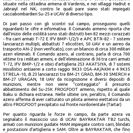
situate nella cittadina armena di Vardenis, e nei villaggi Hadrut e
Jabraiyl nel NK, contro le quali pare siano stati impiegati
cacciabombardieri Su-25 e UCAV di diverso tipo.
Di pari passo con gli scontri sul campo, proseguono quelli
riguardanti le cifre e informativa. Il Comando armeno riporta che
dall’inizio delle ostilità sono stati distrutti ben 82 mezzi corazzati
- fra carri armati T-72 E IFV BMP-1/2/3 e APC BTR-82 - 7 sistemi
lanciarazzi multipli, abbattuti 7 elicotteri, 50 UAV e un aereo da
trasporto AN-2 (non verificato), con un bilancio di circa 300 militari
azeri eliminati. Il Comando azero, al contrario, parla di circa 700
vittime tra i militari armeni, e dell’eliminazione di 36 tra carri armati
T-72, IFV BMP-1/2 e obici d’artiglieria 2S3 AKATSIYA, di 7 sistemi
missilistici antiaerei a corto raggio 9K33 OSA-AK/AKM e 4 9K35
STRELA-10, di 23 lanciarazzi tra BM-21 GRAD, BM-30 SMERCH e
BM-27 URAGAN, 18 UAV da ricognizione e diversi depositi di
munizioni, mentre non viene “conteggiato” il presunto
abbattimento del Su-25K FROGFOOT armeno, rispetto al quale
Baku si dichiara estranea. Nelle ultime ore, peraltro, il Comando
azero afferma di aver catturato un pilota armeno eiettatosi da un
altro FROGFOOT precipitato sul fronte nordorientale (Tartar)
Per quanto riguarda le forze in campo, da parte azera va
segnalato il massiccio uso di UCAV BAYRAKTAR TB2 turchi,
armati con munizioni guidate MAM impiegate contro carri, blindati
e postazioni d’artiglieria e SAM. Oltre ai BAYRAKTAR, che fino