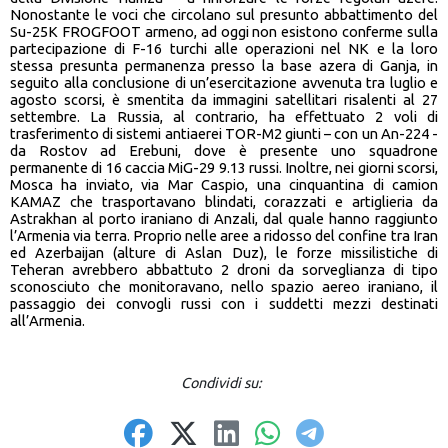
Nonostante le voci che circolano sul presunto abbattimento del
Su-25K FROGFOOT armeno, ad oggi non esistono conferme sulla
partecipazione di F-16 turchi alle operazioni nel NK e la loro
stessa presunta permanenza presso la base azera di Ganja, in
seguito alla conclusione di un’esercitazione avvenuta tra luglio e
agosto scorsi, è smentita da immagini satellitari risalenti al 27
settembre. La Russia, al contrario, ha effettuato 2 voli di
trasferimento di sistemi antiaerei TOR-M2 giunti – con un An-224 -
da Rostov ad Erebuni, dove è presente uno squadrone
permanente di 16 caccia MiG-29 9.13 russi. Inoltre, nei giorni scorsi,
Mosca ha inviato, via Mar Caspio, una cinquantina di camion
KAMAZ che trasportavano blindati, corazzati e artiglieria da
Astrakhan al porto iraniano di Anzali, dal quale hanno raggiunto
l’Armenia via terra. Proprio nelle aree a ridosso del confine tra Iran
ed Azerbaijan (alture di Aslan Duz), le forze missilistiche di
Teheran avrebbero abbattuto 2 droni da sorveglianza di tipo
sconosciuto che monitoravano, nello spazio aereo iraniano, il
passaggio dei convogli russi con i suddetti mezzi destinati
all’Armenia.
Condividi su: