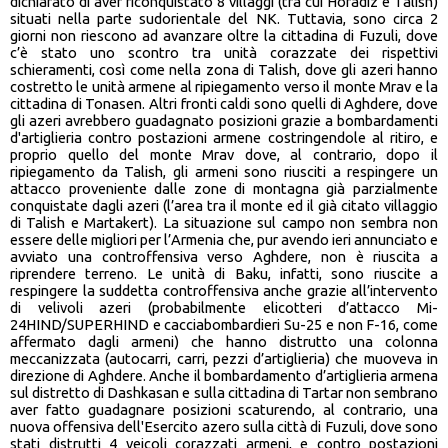
dichiarato di aver riconquistato 8 villaggi (tra cui Horadiz e Talish)
situati nella parte sudorientale del NK. Tuttavia, sono circa 2
giorni non riescono ad avanzare oltre la cittadina di Fuzuli, dove
c’è stato uno scontro tra unità corazzate dei rispettivi
schieramenti, così come nella zona di Talish, dove gli azeri hanno
costretto le unità armene al ripiegamento verso il monte Mrav e la
cittadina di Tonasen. Altri fronti caldi sono quelli di Aghdere, dove
gli azeri avrebbero guadagnato posizioni grazie a bombardamenti
d'artiglieria contro postazioni armene costringendole al ritiro, e
proprio quello del monte Mrav dove, al contrario, dopo il
ripiegamento da Talish, gli armeni sono riusciti a respingere un
attacco proveniente dalle zone di montagna già parzialmente
conquistate dagli azeri (l’area tra il monte ed il già citato villaggio
di Talish e Martakert). La situazione sul campo non sembra non
essere delle migliori per l’Armenia che, pur avendo ieri annunciato e
avviato una controffensiva verso Aghdere, non è riuscita a
riprendere terreno. Le unità di Baku, infatti, sono riuscite a
respingere la suddetta controffensiva anche grazie all’intervento
di velivoli azeri (probabilmente elicotteri d’attacco Mi-
24HIND/SUPERHIND e cacciabombardieri Su-25 e non F-16, come
affermato dagli armeni) che hanno distrutto una colonna
meccanizzata (autocarri, carri, pezzi d’artiglieria) che muoveva in
direzione di Aghdere. Anche il bombardamento d’artiglieria armena
sul distretto di Dashkasan e sulla cittadina di Tartar non sembrano
aver fatto guadagnare posizioni scaturendo, al contrario, una
nuova offensiva dell'Esercito azero sulla città di Fuzuli, dove sono
stati distrutti 4 veicoli corazzati armeni, e contro postazioni