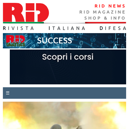
RID NEWS
RID MAGAZINE
SHOP & INFO
R
IVISTA
I
TALIANA
D
IFES
A
☰