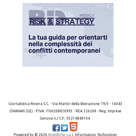
Giornalistica Riviera S.C. - Via Martiri della liberazione 79/3 - 16043
CHIAVARI (GE) - P.IVA: IT00208820993 - REA 326208 - Reg. imprese
Genova n./ C.F.: 03214840104.
Powered by ©
2026
Mobilbyte s.a.s.
Information Technology