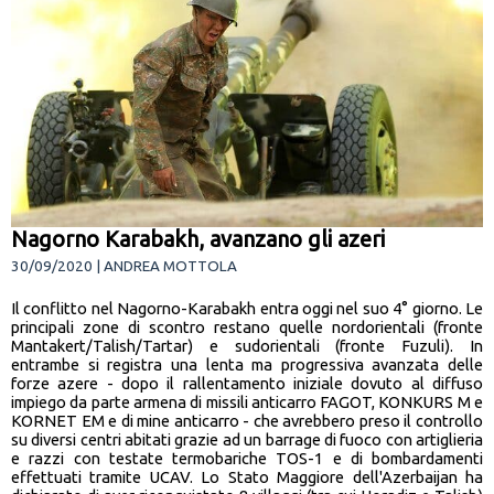
Nagorno Karabakh, avanzano gli azeri
30/09/2020 | ANDREA MOTTOLA
Il conflitto nel Nagorno-Karabakh entra oggi nel suo 4° giorno. Le
principali zone di scontro restano quelle nordorientali (fronte
Mantakert/Talish/Tartar) e sudorientali (fronte Fuzuli). In
entrambe si registra una lenta ma progressiva avanzata delle
forze azere - dopo il rallentamento iniziale dovuto al diffuso
impiego da parte armena di missili anticarro FAGOT, KONKURS M e
KORNET EM e di mine anticarro - che avrebbero preso il controllo
su diversi centri abitati grazie ad un barrage di fuoco con artiglieria
e razzi con testate termobariche TOS-1 e di bombardamenti
effettuati tramite UCAV. Lo Stato Maggiore dell'Azerbaijan ha