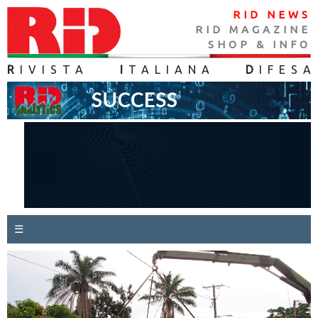
RID NEWS
RID MAGAZINE
SHOP & INFO
R
IVISTA
I
TALIANA
D
IFES
A
☰