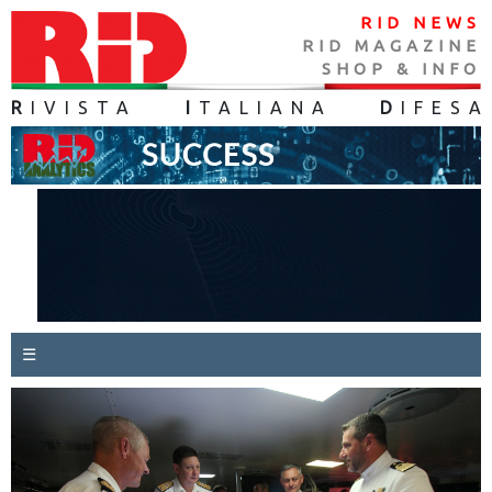
RID NEWS
RID MAGAZINE
SHOP & INFO
R
IVISTA
I
TALIANA
D
IFES
A
☰