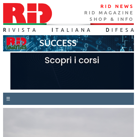
RID NEWS
RID MAGAZINE
SHOP & INFO
R
IVISTA
I
TALIANA
D
IFES
A
☰