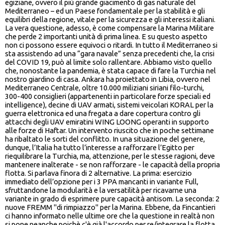
egiziane, ovvero il più grande giacimento di gas naturale del
Mediterraneo – ed un Paese fondamentale per la stabilità e gli
equilibri della regione, vitale per la sicurezza e gli interessi italiani.
La vera questione, adesso, è come compensare la Marina Militare
che perde 2 importanti unità di prima linea. E su questo aspetto
non ci possono essere equivoci o ritardi. In tutto il Mediterraneo si
sta assistendo ad una “gara navale” senza precedenti che, la crisi
del COVID 19, può al limite solo rallentare. Abbiamo visto quello
che, nonostante la pandemia, è stata capace di fare la Turchia nel
nostro giardino di casa. Ankara ha proiettato in Libia, ovvero nel
Mediterraneo Centrale, oltre 10.000 miliziani siriani filo-turchi,
300-400 consiglieri (appartenenti in particolare forze speciali ed
intelligence), decine di UAV armati, sistemi veicolari KORAL per la
guerra elettronica ed una fregata a dare copertura contro gli
attacchi degli UAV emiratini WING LOONG operanti in supporto
alle forze di Haftar. Un intervento riuscito che in poche settimane
ha ribaltato le sorti del conflitto. In una situazione del genere,
dunque, l’Italia ha tutto l’interesse a rafforzare l’Egitto per
riequilibrare la Turchia, ma, attenzione, per le stesse ragioni, deve
mantenere inalterate - se non rafforzare - le capacità della propria
flotta. Si parlava finora di 2 alternative. La prima: esercizio
immediato dell’opzione per i 3 PPA mancanti in variante Full,
sfruttandone la modularità e la versatilità per ricavarne una
variante in grado di esprimere pure capacità antisom. La seconda: 2
nuove FREMM "di rimpiazzo" per la Marina. Ebbene, da Fincantieri
ci hanno informato nelle ultime ore che la questione in realtà non
si pone neanche poichè c'è già l'accordo per re/integrare la flotta