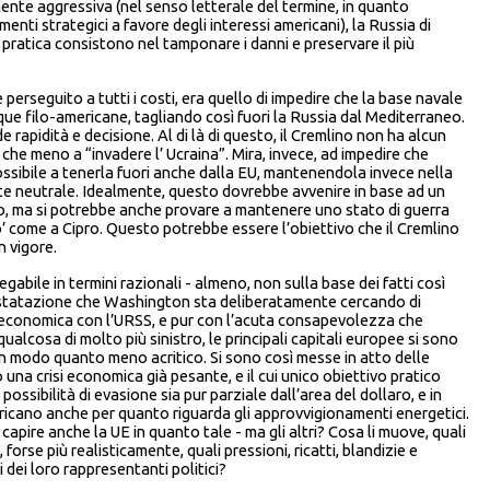
nte aggressiva (nel senso letterale del termine, in quanto
enti strategici a favore degli interessi americani), la Russia di
 in pratica consistono nel tamponare i danni e preservare il più
perseguito a tutti i costi, era quello di impedire che la base navale
 filo-americane, tagliando così fuori la Russia dal Mediterraneo.
rapidità e decisione. Al di là di questo, il Cremlino non ha alcun
che meno a “invadere l’ Ucraina”. Mira, invece, ad impedire che
ssibile a tenerla fuori anche dalla EU, mantenendola invece nella
te neutrale. Idealmente, questo dovrebbe avvenire in base ad un
o, ma si potrebbe anche provare a mantenere uno stato di guerra
’ come a Cipro. Questo potrebbe essere l’obiettivo che il Cremlino
n vigore.
abile in termini razionali - almeno, non sulla base dei fatti così
nstatazione che Washington sta deliberatamente cercando di
a economica con l’URSS, e pur con l’acuta consapevolezza che
lcosa di molto più sinistro, le principali capitali europee si sono
, in modo quanto meno acritico. Si sono così messe in atto delle
na crisi economica già pesante, e il cui unico obiettivo pratico
possibilità di evasione sia pur parziale dall’area del dollaro, e in
mericano anche per quanto riguarda gli approvvigionamenti energetici.
 capire anche la UE in quanto tale - ma gli altri? Cosa li muove, quali
orse più realisticamente, quali pressioni, ricatti, blandizie e
 dei loro rappresentanti politici?