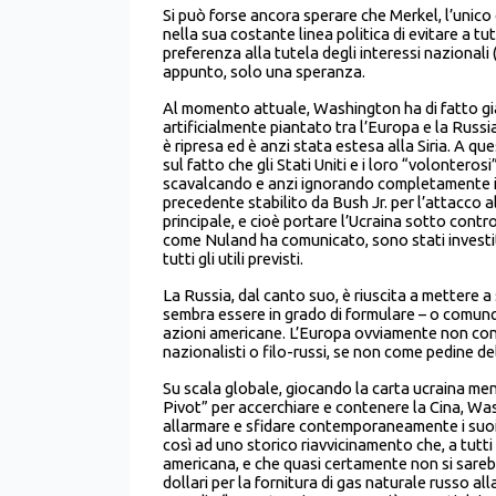
Si può forse ancora sperare che Merkel, l’unico
nella sua costante linea politica di evitare a tut
preferenza alla tutela degli interessi nazionali
appunto, solo una speranza.
Al momento attuale, Washington ha di fatto già 
artificialmente piantato tra l’Europa e la Russi
è ripresa ed è anzi stata estesa alla Siria. A qu
sul fatto che gli Stati Uniti e i loro “volonte
scavalcando e anzi ignorando completamente il 
precedente stabilito da Bush Jr. per l’attacco al
principale, e cioè portare l’Ucraina sotto contro
come Nuland ha comunicato, sono stati investiti
tutti gli utili previsti.
La Russia, dal canto suo, è riuscita a mettere 
sembra essere in grado di formulare – o comunqu
azioni americane. L’Europa ovviamente non cont
nazionalisti o filo-russi, se non come pedine d
Su scala globale, giocando la carta ucraina me
Pivot” per accerchiare e contenere la Cina, W
allarmare e sfidare contemporaneamente i suoi 2 
così ad uno storico riavvicinamento che, a tutti 
americana, e che quasi certamente non si sarebbe
dollari per la fornitura di gas naturale russo al