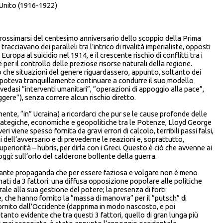
 Unito (1916-1922)
approssimarsi del centesimo anniversario dello scoppio della Prima
acciavano dei paralleli tra l’intrico di rivalità imperialiste, opposti
uropa al suicidio nel 1914, e il crescente rischio di conflitti tra i
 per il controllo delle preziose risorse naturali della regione.
o che situazioni del genere riguardassero, appunto, soltanto dei
e poteva tranquillamente continuare a condurre il suo modello
(vedasi “interventi umanitari”, “operazioni di appoggio alla pace”,
ggere”), senza correre alcun rischio diretto.
mente, “in” Ucraina) a ricordarci che pur se le cause profonde delle
strategiche, economiche e geopolitiche tra le Potenze, Lloyd George
ri viene spesso fornita da gravi errori di calcolo, terribili passi falsi,
 dell’avversario e di prevederne le reazioni e, soprattutto,
eriorità – hubris, per dirla con i Greci. Questo è ciò che avvenne ai
ggi: sull’orlo del calderone bollente della guerra.
giante propaganda che per essere faziosa e volgare non è meno
inati da 3 fattori: una diffusa opposizione popolare alle politiche
rale alla sua gestione del potere; la presenza di forti
 che hanno fornito la “massa di manovra” per il “putsch” di
ornito dall’Occidente (dapprima in modo nascosto, e poi
tanto evidente che tra questi 3 fattori, quello di gran lunga più