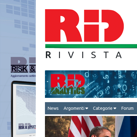
R
IVIS
News
Argomenti
Categorie
Forum