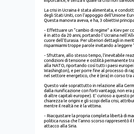
importante, e senza il quale la crisi non sareb
La crisi in Ucraina è stata alimentata, e condo
degli Stati Uniti, con l’appoggio dell’Unione E
Questa manovra aveva, e ha, 3 obiettivi principa
- Effettuare un “cambio di regime” a Kiev per 
è in atto da 20 anni, portando l’ Ucraina nell’
cuore dell’Eurasia. Per ulteriori dettagli in mer
risparmiarmi troppe parole invitando a leggere
- Sfruttare, allo stesso tempo, l’inevitabile re
condizioni di tensione e ostilità permanente tr
alla NATO, riportando così tutti i paesi europei 
Washington), e per porre fine al processo di r
nel settore energetico, che è (era) in corso tra
Questo vale soprattutto in relazione alla Germa
dalla riunificazione con forti vantaggi, non era 
di altre capitali europee). E’ curioso a quest
chiarezza le origini e gli scopi della crisi, attr
mentre il realtà ne è la vittima.
- Riacquistare la propria completa libertà di m
politica russa che l’anno scorso rappresentò il 
attacco alla Siria.