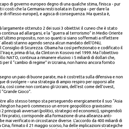
 capo di governo europeo degno di una qualche stima, finisca - pur
ti i costi che la Germania resti isolata in Europa - per dare la
 (e di riflesso europei), e agisca di conseguenza. Ma questa è,
largamente ottenuto 2 dei suoi 3 obiettivi: il cuneo che è stato
a continua ad allargarsi, e la “guerra al terrorismo” in Medio Oriente
est’ultimo proposito, non so quanti si siano soffermati a riflettere
rosi” alleati stanno agendo senza alcun mandato dell’ONU,
Consiglio di Sicurezza. Obama ha così perfezionato e codificato il
l’Iraq e, prima di lui, da Clinton in Kosovo nel 1999. Ma l’obiettivo
llo NATO, continua a rimanere elusivo: i 5 miliardi di dollari che,
 per il “cambio di regime” in Ucraina, non hanno ancora fornito
a segno un paio di buone parate, ma è costretta sulla difensiva e non
e di svolgere – una strategia di ampio respiro per opporsi alle
a, così come non contano gli Ucraini, dell’est come dell’ovest,
el “Grande Gioco”.
ntre allo stesso tempo sta perseguendo energicamente il suo “Asia
ashington ha però commesso un errore geopolitico gravissimo:
principali avversari (politici, strategici ed economici), spingendoli
i fini pratici, corrisponde alla formazione di una alleanza anti-
 mai verificato in circostanze diverse. L’accordo da 400 miliardi di
la Cina, firmato il 21 maggio scorso, ha delle implicazioni strategiche