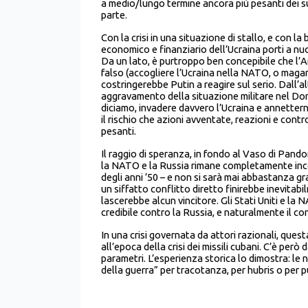
a medio/lungo termine ancora più pesanti dei s
parte.
Con la crisi in una situazione di stallo, e con l
economico e finanziario dell’Ucraina porti a nuo
Da un lato, è purtroppo ben concepibile che 
falso (accogliere l’Ucraina nella NATO, o magari
costringerebbe Putin a reagire sul serio. Dall’a
aggravamento della situazione militare nel Don
diciamo, invadere davvero l’Ucraina e annettern
il rischio che azioni avventate, reazioni e con
pesanti.
Il raggio di speranza, in fondo al Vaso di Pandor
la NATO e la Russia rimane completamente inconc
degli anni ’50 – e non si sarà mai abbastanza grat
un siffatto conflitto diretto finirebbe inevita
lascerebbe alcun vincitore. Gli Stati Uniti e l
credibile contro la Russia, e naturalmente il co
In una crisi governata da attori razionali, que
all’epoca della crisi dei missili cubani. C’è per
parametri. L’esperienza storica lo dimostra: le 
della guerra” per tracotanza, per hubris o per p