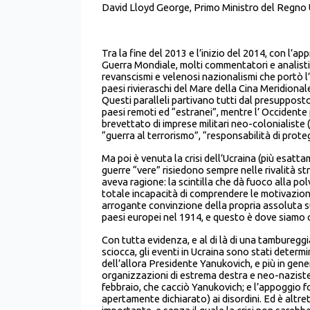
David Lloyd George, Primo Ministro del Regno
Tra la fine del 2013 e l’inizio del 2014, con l’
Guerra Mondiale, molti commentatori e analisti tr
revanscismi e velenosi nazionalismi che portò l’ E
paesi rivieraschi del Mare della Cina Meridionale
Questi paralleli partivano tutti dal presuppost
paesi remoti ed “estranei”, mentre l’ Occident
brevettato di imprese militari neo-colonialiste 
“guerra al terrorismo”, “responsabilità di prote
Ma poi è venuta la crisi dell’Ucraina (più esatta
guerre “vere” risiedono sempre nelle rivalità 
aveva ragione: la scintilla che dà fuoco alla polve
totale incapacità di comprendere le motivazioni
arrogante convinzione della propria assoluta sup
paesi europei nel 1914, e questo è dove siamo o
Con tutta evidenza, e al di là di una tambureg
sciocca, gli eventi in Ucraina sono stati determ
dell’allora Presidente Yanukovich, e più in gene
organizzazioni di estrema destra e neo-naziste,
febbraio, che cacciò Yanukovich; e l’appoggio f
apertamente dichiarato) ai disordini. Ed è altret