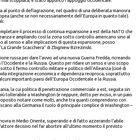
be mai scoppiata, è stato appunto l’appoggio occidentale.
tta al punto di deflagrazione, nel quadro di una deliberata manovra
uropea (anche se non necessariamente dell’Europa in quanto tale).
li:
completare il processo di continua espansione a est della NATO che
Alleanza e ampliando così la zona sotto controllo americano sino al
ito al senso e alle implicazioni di questa espansione, posso
 “La Grande Scacchiera” di Zbigniew Bzrezinski.
azione russa per dare l’avvio ad una nuova Guerra Fredda, ricreando
a l’Occidente e la Russia. Questo per ridare un senso e uno scopo
sotto il fermo controllo militare e politico dell’Alleanza (cioè di
apida integrazione economica e dipendenza reciproca, soprattutto
 alcuni importanti paesi dell’Europa Occidentale e la Russia.
nia, la cui politica di penetrazione commerciale a est, seguita sin
più tollerabile a Washington (e neppure, detto per inciso, in un paio
o proposito notare come molti, anche tra quanti comprendono con
ibuiscano alla Germania il ruolo di principale complice di Washington –
anovra in Medio Oriente, superando e di fatto azzerando l’abile
fattore decisivo nel far abortire all’ultimo momento il previsto