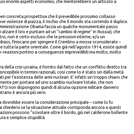
uoi enormi aspetti economici, che meriterebbero un articolo a
a ben concreta prospettiva che il prevedibile prossimo collasso
ve violenze di piazza, il rischio che il mondo sta correndo è duplice.
l’Amministrazione Obama faccia un qualche monumentale passo
 alzare il tiro e puntare ad un “cambio di regime” in Russia), che
ltro, non è certo escluso che le pressioni interne, e/o un
bass, finiscano per spingere il Cremlino a mosse sconsiderate –
e tutta la parte orientale. Come già nell’agosto 1914, esiste quindi
tro-reazioni portino a conseguenze imprevedibili ma molto, molto
a della crisi ucraina, è fornito dal fatto che un conflitto diretto tra
epibile in termini razionali, così come lo è stato sin dalla metà
i per l’esistenza delle armi nucleari. E’ infatti sin troppo chiaro che
bilmente per portare ad uno scambio nucleare totale, che non
a NATO non dispongono quindi di alcuna opzione militare davvero
ntrario è ancora più vero.
sta dovrebbe essere la considerazione principale – come lo fu
ò da chiedersi se la situazione attuale corrisponda ancora a questi
nazioni possono “scivolare oltre il bordo, giù nel calderone bollente
ura e semplice stupidità.