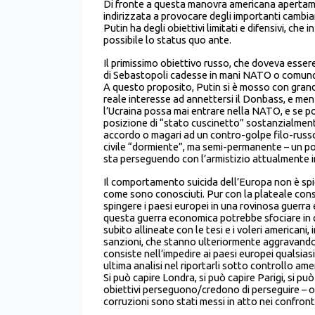
Di fronte a questa manovra americana apertame
indirizzata a provocare degli importanti cambiam
Putin ha degli obiettivi limitati e difensivi, che
possibile lo status quo ante.
Il primissimo obiettivo russo, che doveva essere 
di Sebastopoli cadesse in mani NATO o comunque
A questo proposito, Putin si è mosso con grande 
reale interesse ad annettersi il Donbass, e men 
l’Ucraina possa mai entrare nella NATO, e se po
posizione di “stato cuscinetto” sostanzialmen
accordo o magari ad un contro-golpe filo-russ
civile “dormiente”, ma semi-permanente – un po
sta perseguendo con l’armistizio attualmente i
Il comportamento suicida dell’Europa non è spieg
come sono conosciuti. Pur con la plateale co
spingere i paesi europei in una rovinosa guerr
questa guerra economica potrebbe sfociare in qua
subito allineate con le tesi e i voleri americani
sanzioni, che stanno ulteriormente aggravando u
consiste nell’impedire ai paesi europei qualsiasi 
ultima analisi nel riportarli sotto controllo a
Si può capire Londra, si può capire Parigi, si può
obiettivi perseguono/credono di perseguire – o, f
corruzioni sono stati messi in atto nei confronti