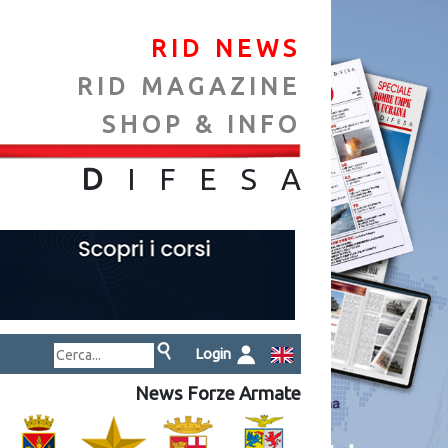
RID NEWS
RID MAGAZINE
SHOP & INFO
NA
D
IFES
A
Login
News Forze Armate