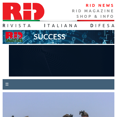
RID NEWS
RID MAGAZINE
SHOP & INFO
R
IVISTA
I
TALIANA
D
IFES
A
☰