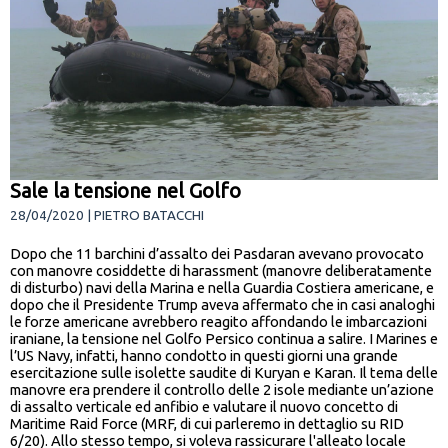
Sale la tensione nel Golfo
28/04/2020 | PIETRO BATACCHI
Dopo che 11 barchini d’assalto dei Pasdaran avevano provocato
con manovre cosiddette di harassment (manovre deliberatamente
di disturbo) navi della Marina e nella Guardia Costiera americane, e
dopo che il Presidente Trump aveva affermato che in casi analoghi
le forze americane avrebbero reagito affondando le imbarcazioni
iraniane, la tensione nel Golfo Persico continua a salire. I Marines e
l’US Navy, infatti, hanno condotto in questi giorni una grande
esercitazione sulle isolette saudite di Kuryan e Karan. Il tema delle
manovre era prendere il controllo delle 2 isole mediante un’azione
di assalto verticale ed anfibio e valutare il nuovo concetto di
Maritime Raid Force (MRF, di cui parleremo in dettaglio su RID
6/20). Allo stesso tempo, si voleva rassicurare l'alleato locale