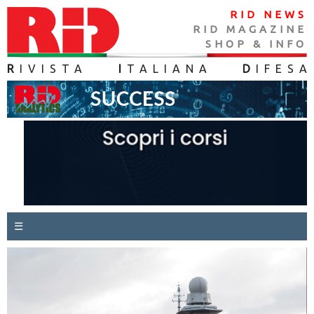
RID NEWS
RID MAGAZINE
SHOP & INFO
R
IVISTA
I
TALIANA
D
IFES
A
☰