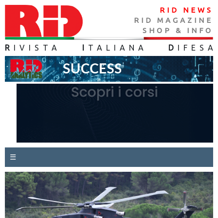
RID NEWS
RID MAGAZINE
SHOP & INFO
R
IVISTA
I
TALIANA
D
IFES
A
☰