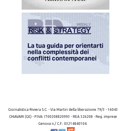
Giornalistica Riviera S.C. - Via Martiri della liberazione 79/3 - 16043
CHIAVARI (GE) - P.IVA: IT00208820993 - REA 326208 - Reg. imprese
Genova n./ C.F.: 03214840104.