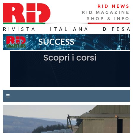
RID NEWS
RID MAGAZINE
SHOP & INFO
R
IVISTA
I
TALIANA
D
IFES
A
☰