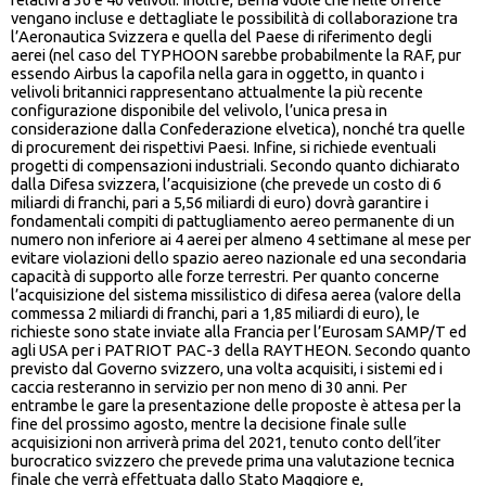
vengano incluse e dettagliate le possibilità di collaborazione tra
l’Aeronautica Svizzera e quella del Paese di riferimento degli
aerei (nel caso del TYPHOON sarebbe probabilmente la RAF, pur
essendo Airbus la capofila nella gara in oggetto, in quanto i
velivoli britannici rappresentano attualmente la più recente
configurazione disponibile del velivolo, l’unica presa in
considerazione dalla Confederazione elvetica), nonché tra quelle
di procurement dei rispettivi Paesi. Infine, si richiede eventuali
progetti di compensazioni industriali. Secondo quanto dichiarato
dalla Difesa svizzera, l’acquisizione (che prevede un costo di 6
miliardi di franchi, pari a 5,56 miliardi di euro) dovrà garantire i
fondamentali compiti di pattugliamento aereo permanente di un
numero non inferiore ai 4 aerei per almeno 4 settimane al mese per
evitare violazioni dello spazio aereo nazionale ed una secondaria
capacità di supporto alle forze terrestri. Per quanto concerne
l’acquisizione del sistema missilistico di difesa aerea (valore della
commessa 2 miliardi di franchi, pari a 1,85 miliardi di euro), le
richieste sono state inviate alla Francia per l’Eurosam SAMP/T ed
agli USA per i PATRIOT PAC-3 della RAYTHEON. Secondo quanto
previsto dal Governo svizzero, una volta acquisiti, i sistemi ed i
caccia resteranno in servizio per non meno di 30 anni. Per
entrambe le gare la presentazione delle proposte è attesa per la
fine del prossimo agosto, mentre la decisione finale sulle
acquisizioni non arriverà prima del 2021, tenuto conto dell’iter
burocratico svizzero che prevede prima una valutazione tecnica
finale che verrà effettuata dallo Stato Maggiore e,