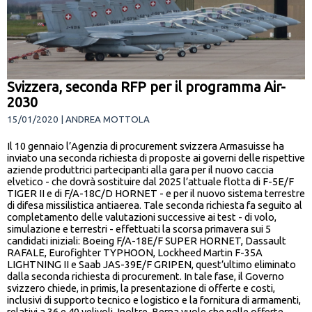
Svizzera, seconda RFP per il programma Air-
2030
15/01/2020 | ANDREA MOTTOLA
Il 10 gennaio l’Agenzia di procurement svizzera Armasuisse ha
inviato una seconda richiesta di proposte ai governi delle rispettive
aziende produttrici partecipanti alla gara per il nuovo caccia
elvetico - che dovrà sostituire dal 2025 l’attuale flotta di F-5E/F
TIGER II e di F/A-18C/D HORNET - e per il nuovo sistema terrestre
di difesa missilistica antiaerea. Tale seconda richiesta fa seguito al
completamento delle valutazioni successive ai test - di volo,
simulazione e terrestri - effettuati la scorsa primavera sui 5
candidati iniziali: Boeing F/A-18E/F SUPER HORNET, Dassault
RAFALE, Eurofighter TYPHOON, Lockheed Martin F-35A
LIGHTNING II e Saab JAS-39E/F GRIPEN, quest’ultimo eliminato
dalla seconda richiesta di procurement. In tale fase, il Governo
svizzero chiede, in primis, la presentazione di offerte e costi,
inclusivi di supporto tecnico e logistico e la fornitura di armamenti,
relativi a 36 e 40 velivoli. Inoltre, Berna vuole che nelle offerte