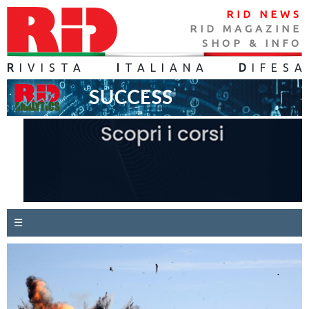
RID NEWS
RID MAGAZINE
SHOP & INFO
R
IVISTA
I
TALIANA
D
IFES
A
☰