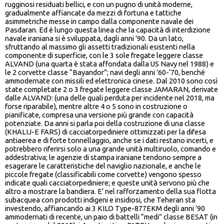
rugginosi residuati bellici, e con un pugno di unità moderne,
gradualmente affiancate da mezzi di fortuna e tattiche
asimmetriche messe in campo dalla componente navale dei
Pasdaran. Ed è lungo questa linea che la capacità di interdizione
navale iraniana si è sviluppata, dagli anni ’90. Da un lato,
sfruttando al massimo gli assetti tradizionali esistenti nella
componente di superficie, con le 3 sole fregate leggere classe
ALVAND (una quarta è stata affondata dalla US Navy nel 1988) e
le 2 corvette classe “Bayandor”; navi degli anni ’60-‘70, benché
ammodernate con missili ed elettronica cinese. Dal 2010 sono così
state completate 2 o 3 fregate leggere classe JAMARAN, derivate
dalle ALVAND: (una delle quali perduta per incidente nel 2018, ma
forse riparabile), mentre altre 4 o 5 sono in costruzione o
pianificate, compresa una versione più grande con capacità
potenziate. Da anni si parla poi della costruzione di una classe
(KHALIJ-E FARS) di cacciatorpediniere ottimizzati per la difesa
antiaerea e di forte tonnellaggio, anche se i dati restano incerti, e
potrebbero riferirsi solo a una grande unità multiruolo, comando e
addestrativa; le agenzie di stampa iraniane tendono sempre a
esagerare le caratteristiche del naviglio nazionale, e anche le
piccole fregate (classificabili come corvette) vengono spesso
indicate quali cacciatorpediniere; e queste unità servono più che
altro a mostrare la bandiera. E’ nel rafforzamento della sua flotta
subacquea con prodotti indigeni e insidiosi, che Teheran sta
investendo, affiancando ai 3 KILO Type-877EKM degli anni ’90
ammodernati di recente, un paio di battelli “medi” classe BESAT (in