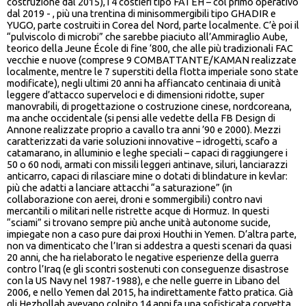
costruzione dal 2015), i 4 costieri tipo FATEH – col primo operativo
dal 2019 - , più una trentina di minisommergibili tipo GHADIR e
YUGO, parte costruiti in Corea del Nord, parte localmente. C’è poi il
“pulviscolo di microbi” che sarebbe piaciuto all’Ammiraglio Aube,
teorico della Jeune École di fine ‘800, che alle più tradizionali FAC
vecchie e nuove (comprese 9 COMBATTANTE/KAMAN realizzate
localmente, mentre le 7 superstiti della flotta imperiale sono state
modificate), negli ultimi 20 anni ha affiancato centinaia di unità
leggere d’attacco superveloci e di dimensioni ridotte, super
manovrabili, di progettazione o costruzione cinese, nordcoreana,
ma anche occidentale (si pensi alle vedette della FB Design di
Annone realizzate proprio a cavallo tra anni ’90 e 2000). Mezzi
caratterizzati da varie soluzioni innovative – idrogetti, scafo a
catamarano, in alluminio e leghe speciali – capaci di raggiungere i
50 o 60 nodi, armati con missili leggeri antinave, siluri, lanciarazzi
anticarro, capaci di rilasciare mine o dotati di blindature in kevlar:
più che adatti a lanciare attacchi “a saturazione” (in
collaborazione con aerei, droni e sommergibili) contro navi
mercantili o militari nelle ristrette acque di Hormuz. In questi
“sciami” si trovano sempre più anche unità autonome sucide,
impiegate non a caso pure dai proxi Houthi in Yemen. D’altra parte,
non va dimenticato che l’Iran si addestra a questi scenari da quasi
20 anni, che ha rielaborato le negative esperienze della guerra
contro l’Iraq (e gli scontri sostenuti con conseguenze disastrose
con la US Navy nel 1987-1988), e che nelle guerre in Libano del
2006, e nello Yemen dal 2015, ha indirettamente fatto pratica. Già
gli Hezbollah avevano colpito 14 anni fa una sofisticata corvetta