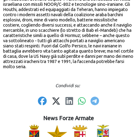
israeliana con missili NOOR/C-802 e tecnologie sino-iraniane. Gli
Houthi, addestrati ed equipaggiati da Teheran, hanno impiegato
contro i moderni assetti navali della coalizione araba barchini
esplosivi, droni, mine di vario modello, batterie missilistiche
costiere, cogliendo diversi successi, e attaccando anche il naviglio
mercantile, in uno scacchiere (lo stretto di Bab el-Mandeb) che ha
caratteristiche simili a quello di Hormuz; sebbene – anche questo
va sottolineato - tutti gli attacchi portati a naviglio americano
siano stati respinti. Fuori dal Golfo Persico, le navi iraniane in
battaglia avrebbero vita tanto agitata quanto breve; ma nel cortile
di casa, dove la US Navy già subì perdite e danni per mano dei meno
attrezzati iracheni tra 1987 e 1991, la faccenda potrebbe farsi
molto seria.
Condividi su:
News Forze Armate