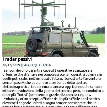
I radar passivi
30/12/2019 | PAOLO QUARANTA
I sensori devono garantire capacità operative avanzate sia
offensive che difensive nei complessi scenari operativi odierni e in
quelli ipotizzabili nell’immediato futuro. Nonostante l’avvento di
sensori passivi che operano in altre bande dello spettro
elettromagnetico, il radar rimane ancora oggi il principale sensore
militare. L’evoluzione della guerra elettronica, però, ha condotto a
radar più “furtivi” (per esempio grazie alla tecnica LPI, Low
Probability of Intercept) affinchè risulti più difficile per il nemico
rilevarne il segnale. Infatti bisogna sempre considerare che un
nemico ben equipaggiato può acquisire la fonte dell’emissione