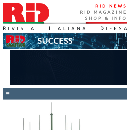
RID NEWS
RID MAGAZINE
SHOP & INFO
R
IVISTA
I
TALIANA
D
IFES
A
☰