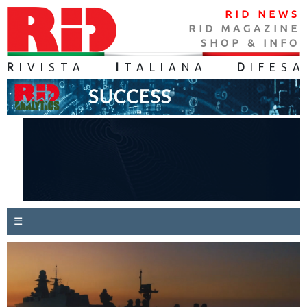
RID NEWS
RID MAGAZINE
SHOP & INFO
R
IVISTA
I
TALIANA
D
IFES
A
☰