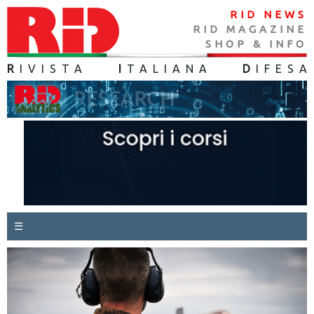
RID NEWS
RID MAGAZINE
SHOP & INFO
R
IVISTA
I
TALIANA
D
IFES
A
☰