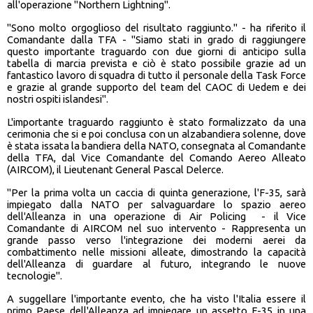
all'operazione "Northern Lightning".
"Sono molto orgoglioso del risultato raggiunto." - ha riferito il
Comandante dalla TFA - "Siamo stati in grado di raggiungere
questo importante traguardo con due giorni di anticipo sulla
tabella di marcia prevista e ciò è stato possibile grazie ad un
fantastico lavoro di squadra di tutto il personale della Task Force
e grazie al grande supporto del team del CAOC di Uedem e dei
nostri ospiti islandesi".
L'importante traguardo raggiunto è stato formalizzato da una
cerimonia che si e poi conclusa con un alzabandiera solenne, dove
è stata issata la bandiera della NATO, consegnata al Comandante
della TFA, dal Vice Comandante del Comando Aereo Alleato
(AIRCOM), il Lieutenant General Pascal Delerce.
"Per la prima volta un caccia di quinta generazione, l'F-35, sarà
impiegato dalla NATO per salvaguardare lo spazio aereo
dell'Alleanza in una operazione di Air Policing - il Vice
Comandante di AIRCOM nel suo intervento - Rappresenta un
grande passo verso l'integrazione dei moderni aerei da
combattimento nelle missioni alleate, dimostrando la capacità
dell'Alleanza di guardare al futuro, integrando le nuove
tecnologie".
A suggellare l'importante evento, che ha visto l'Italia essere il
primo Paese dell'Alleanza ad impiegare un assetto F-35 in una