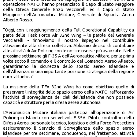
operazione NATO, hanno presenziato il Capo di Stato Maggiore
della Difesa Generale Enzo Vecciarelli ed il Capo di Stato
Maggiore dell'Aeronautica Militare, Generale di Squadra Aerea
Alberto Rosso.
"Oggi, con il raggiungimento della Full Operational Capability da
parte della Task Force Air 32nd Wing – le parole del Generale
Vecciarelli - rinnoviamo il nostro impegno nel contribuire
attivamente alla difesa collettiva. Abbiamo deciso di contribuire
alle attività di Air Policing con le nostre risorse più avanzate. Nelle
prossime settimane gli F-35 A dell'Aeronautica Mlitare, per la prima
volta sotto il comando e il controllo del Comando Aereo Alleato,
garantiranno la sicurezza dello spazio aereo Islandese e
dell'Alleanza, in una importante porzione strategica della regione
euro-atlantica".
La missione della TFA 32nd Wing ha come obiettivo quello di
preservare l'integrità dello spazio aereo della NATO, rafforzando
l'attività di sorveglianza dei cieli dell'Islanda che non possiede
capacità e strutture per la difesa aerea autonoma.
L'Aeronautica Militare italiana partecipa all'operazione di Air
Policing in Islanda con sei velivoli F-35A. Piloti, controllori della
Difesa Aerea, personale tecnico, logistico e della Force Protection
assicureranno il Servizio di Sorveglianza dello spazio aereo
islandese per tre settimane, conducendo, nel frattempo, attività