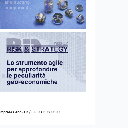
. imprese Genova n./ C.F.: 03214840104.