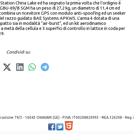
Station China Lake ed ha segnato la prima volta che l’ordigno è
a GBU-69/B SGM ha un peso di 27,2 kg, un diametro di 11,4 cm ed
da combina un ricevitore GPS con modulo anti-spoofing ed un seeker
o del razzo guidato BAE Systems APKWS. L’arma è dotata di una
patto sia in modalità “air-burst”, ed un kit aerodinamico
 metà della cellula e 3 superfici di controllo in lattice in coda per
19.
Condividi su:
 liberazione 79/3 - 16043 CHIAVARI (GE) - P.IVA: IT00208820993 - REA 326208 - Reg
Powered by ©
2026
Mobilbyte s.a.s.
Information Technology