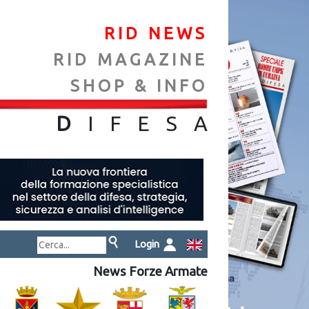
RID NEWS
RID MAGAZINE
SHOP & INFO
NA
D
IFES
A
Login
News Forze Armate