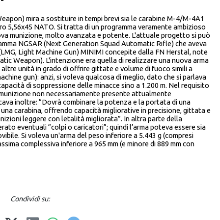
pon) mira a sostituire in tempi brevi sia le carabine M-4/M-4A1
alibro 5,56x45 NATO. Si tratta di un programma veramente ambizioso
ova munizione, molto avanzata e potente. L'attuale progetto si può
programma NGSAR (Next Generation Squad Automatic Rifle) che aveva
ere (LMG, Light Machine Gun) MINIMI concepite dalla FN Herstal, note
c Weapon). L'intenzione era quella di realizzare una nuova arma
tre unità in grado di offrire gittate e volume di fuoco simili a
achine gun): anzi, si voleva qualcosa di meglio, dato che si parlava
 capacità di soppressione delle minacce sino a 1.200 m. Nel requisito
na munizione non necessariamente presente attualmente
icava inoltre: “Dovrà combinare la potenza e la portata di una
 una carabina, offrendo capacità migliorative in precisione, gittata e
izioni leggere con letalità migliorata”. In altra parte della
rato eventuali “colpi o caricatori”; quindi l’arma poteva essere sia
ibile. Si voleva un'arma del peso inferiore a 5.443 g (compresi
ssima complessiva inferiore a 965 mm (e minore di 889 mm con
Condividi su: