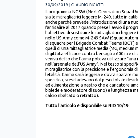
30/09/2019 | CLAUDIO BIGATTI
Il programma NGSW (Next Generation Squad Wea
sia le mitragliatrici leggere M-249, tutte in c
anche perché prevede l'introduzione di una nu
far risalire al 2017 quando prese l'avvio il 
l'obiettivo di sostituire le mitragliatrici legg
nello US Army come M-249 SAW (Squad Automati
di squadra per i Brigade Combat Teams (BCT) e al
quelli di una mitragliatrice media (MG, medium m
di gittata efficace contro bersagli a 600 m e di
veniva detto che l'arma poteva utilizzare “u
nell’arsenale dell’US Army”. Nel testo si specif
mitragliatrice con la precisione e l’ergonomia di
letalità. L’arma sarà leggera e dovrà sparare mun
specifica, si escludevano dal peso totale deside
ad alimentazione a nastro che a caricatore amov
bipiede e moderatore di suono) e lunghezza ma
calcio ribaltato o retratto).
Tutto l'articolo è disponibile su RID 10/19.