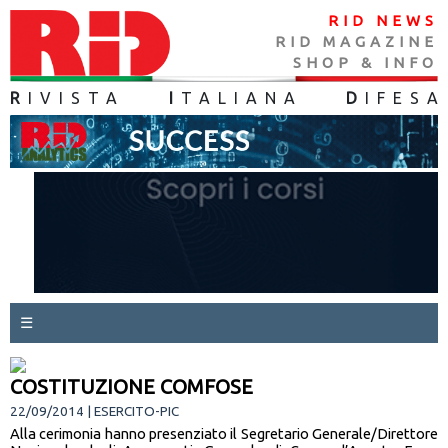
RID NEWS
RID MAGAZINE
SHOP & INFO
R
IVISTA
I
TALIANA
D
IFES
A
☰
COSTITUZIONE COMFOSE
22/09/2014 | ESERCITO-PIC
Alla cerimonia hanno presenziato il Segretario Generale/Direttore