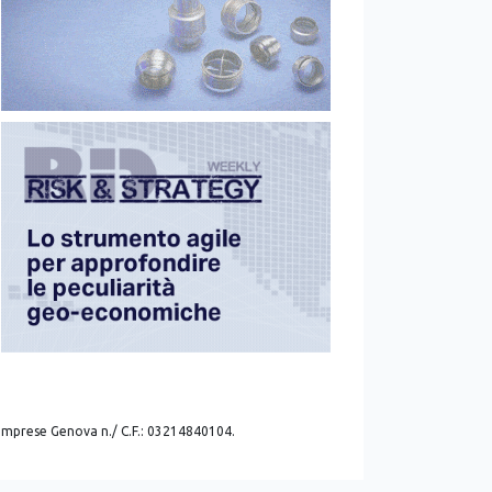
. imprese Genova n./ C.F.: 03214840104.