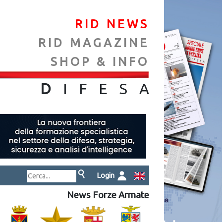
RID NEWS
RID MAGAZINE
SHOP & INFO
NA
D
IFES
A
Login
News Forze Armate