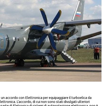
n accordo con Elettronica per equipaggiare il turboelica da
tronica. L'accordo, di cui non sono stati divulgati ulteriori
parte di Eletronica di sistemi di autiprotezione elettronica, non è