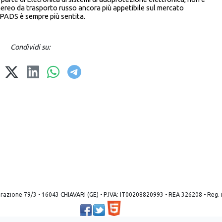
'aereo da trasporto russo ancora più appetibile sul mercato
NPADS è sempre più sentita.
Condividi su:
 liberazione 79/3 - 16043 CHIAVARI (GE) - P.IVA: IT00208820993 - REA 326208 - Reg
Powered by ©
2026
Mobilbyte s.a.s.
Information Technology