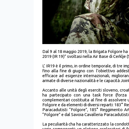
Dal 9 al 18 maggio 2019, la Brigata Folgore h
2019 (IR 19)” svoltasi nella Air Base di Cerklje (
L’ IR19 è il primo, in ordine temporale, di tre i
fino alla fine di giugno con l’obiettivo addest
efficace ad esigenze internazionali, migliora
armate di diverse nazionalità e le capacità Join
Accanto alle unità degli eserciti sloveno, cro
ha partecipato con una task force (forza 
complementari costituita al fine di assolvere
Folgore e da elementi di diversi reparti: 183
Paracadutisti “Folgore”, 185° Reggimento Art
“Folgore” e dal Savoia Cavalleria Paracadutisti 
La peculiarità cha ha caratterizzato la condott
varie componenti: un plotone esploratori di 