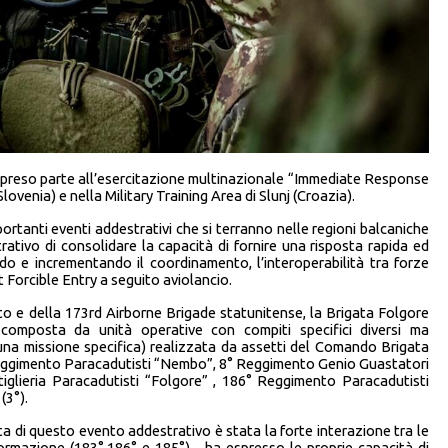
a preso parte all’esercitazione multinazionale “Immediate Response
Slovenia) e nella Military Training Area di Slunj (Croazia).
mportanti eventi addestrativi che si terranno nelle regioni balcaniche
rativo di consolidare la capacità di fornire una risposta rapida ed
ndo e incrementando il coordinamento, l’interoperabilità tra forze
t Forcible Entry a seguito aviolancio.
ato e della 173rd Airborne Brigade statunitense, la Brigata Folgore
composta da unità operative con compiti specifici diversi ma
 una missione specifica) realizzata da assetti del Comando Brigata
° Reggimento Paracadutisti “Nembo”, 8° Reggimento Genio Guastatori
iglieria Paracadutisti “Folgore” , 186° Reggimento Paracadutisti
(3°).
a di questo evento addestrativo è stata la forte interazione tra le
formazione (183°,186° e 185°) ha espresso le proprie capacità di