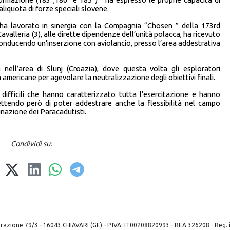
liquota di forze speciali slovene.
 lavorato in sinergia con la Compagnia “Chosen ” della 173rd
valleria (3), alle dirette dipendenze dell’unità polacca, ha ricevuto
 conducendo un’inserzione con aviolancio, presso l’area addestrativa
a nell’area di Slunj (Croazia), dove questa volta gli esploratori
 americane per agevolare la neutralizzazione degli obiettivi finali.
ifficili che hanno caratterizzato tutta l’esercitazione e hanno
ttendo però di poter addestrare anche la flessibilità nel campo
inazione dei Paracadutisti.
Condividi su:
 liberazione 79/3 - 16043 CHIAVARI (GE) - P.IVA: IT00208820993 - REA 326208 - Reg