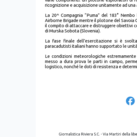
ricognizione e acquisizione unitamente ad una a
La 20^ Compagnia “Puma” del 183° Nembo ha
Airborne Brigade mentre il plotone del Savoia Ca
il compito di attaccare e distruggere obiettivi
di Murska Sobota (Slovenia).
La fase finale dell’esercitazione si è svolt
paracadutisti italiani hanno supportato le unità
Le condizioni meteorologiche estremamente d
messo a dura prova le parti in campo, perme
logistico, nonché le doti di resistenza e determ
Giornalistica Riviera S.C. - Via Martiri della