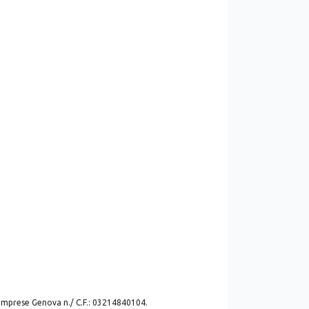
. imprese Genova n./ C.F.: 03214840104.