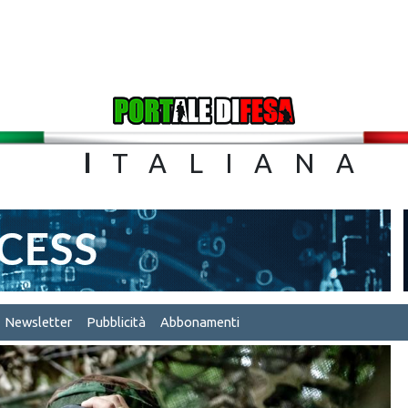
TA
I
TALIA
Newsletter
Pubblicità
Abbonamenti