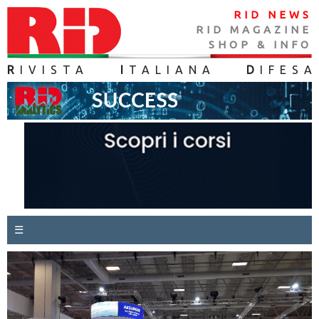
RID NEWS
RID MAGAZINE
SHOP & INFO
R
IVISTA
I
TALIANA
D
IFES
A
☰