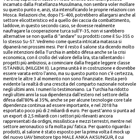
incarnato dalla Fratellanza Musulmana, non sembra voler mollare
su questo punto e, anzi, sta intensificando le proprie relazioni con
Mosca. Relazioni che, dopo l'S-400, potrebbero allargarsi anche al
settore elicotteristico ed a quello dei caccia da combattimento,
laddove, in questo secondo caso, se dovesse realmente
naufragare la cooperazione turca sull'F-35, non vi sarebbero
alternative se non quella di "andare" su prodotti come il Su-35S o
lo stesso Su-57. Vedremo come questa intricata matassa si
dipanerà nei prossimi mesi. Per il resto il salone sta dicendo molto
sulle intenzioni della Turchia in ambito difesa anche se la crisi
economica, con il crollo del valore della lira, sta rallentando i
progetti più ambiziosi, a cominciare dalla fregate leggere classe
ISTANBUL (MILGEM II). La prima unità è in costruzione e dovrebbe
essere varata entro l’anno, ma su questo punto non c’è certezza,
mentre le altre 3 al momento non sono finanziate. Resta però
evidente la realtà di una crescita del comparto nazionale notevole
negli ultimi anni. I numeri lo testimoniano. La Turchia ha ridotto
negli ultimi anni la sua dipendenza dall'estero nel settore della
difesa dall'80% al 35%, anche se per alcune tecnologie core tale
dipendenza continua ad essere importante, e nel 2018 ha
esportato poco più di 2 miliardi di euro. Per quest'anno si punta ad
un export di 2,5 miliardi con i settori più rilevanti ancora
rappresentati da ordigni, missilistica e mezzi terrestri, mentre nel
settore aeronautico si fa molta piu' fatica. Per quanto riguarda i
prodotti, al salone è stato esposto per la prima volta il mock up
del nuovo UAV bimotore tipo MALE ANKA AKSUNGUR, il cui