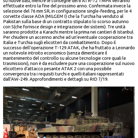
su nuove basi, mentre le consegne dei 6 ATR-72 TMPA verranno
effettuate entro la fine del prossimo anno. Confermata invece la
selezione del 76 mm SR, in configurazione single-feeding, per le 4
corvette classe ADA (MILGEM I) che la Turchia ha venduto al
Pakistan sulla base di un contratto stipulato lo scorso autunno
con S(che fornisce design e integrazione dei sistemi). Tre unità
saranno prodotte a Karachi mentre la prima nei cantieri di Istanbul.
Per chiudere un accenno anche ad un’eventuale cooperazione tra
Italia e Turchia sugli elicotteri da combattimento. Dopo il
successo dell’operazione T-129 ATAK, che ha fruttato a Leonardo
un notevole introito economico (senza dimenticare il
mantenimento del controllo su alcune tecnologie core quali le
trasmissioni), non è da escludere pure una cooperazione sul nuovo
elicottero d’attacco pesante ATAK 2 con una possibile
convergenza tra i requisiti turchi e quelli italiani rappresentati
dall'AW-249. Approfondimenti e dettagli su RID 7/19.