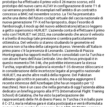
prototipo ha effettuato il primo volo il 26 marzo scorso, ed il
prototipo del nuovo carro ALTAY in configurazione di serie T1 di
cui verranno prodotti 40 esemplari nell’ambito di un contratto
concesso a BMC nel novembre scorso. La TAI ha presentato
anche una demo del futuro cockpit virtuale del caccia nazionale di
nuova generazione TF-X ed ha riproposto, dopo l’esordio di
Farnborough, il mock up del nuovo addestratore/attacco leggero
a getto supersonico HURJET. L’azienda conta di effettuare il primo
volo con l’HURJET nel 2022, ma considerando che ancor il velivolo
è a livello di mockup tale previsione ci sembra particolarmente
ottimistica. Del velivolo si stanno studiando le geometrie ed
ancora non si ha idea della categoria di peso. Venendo all’Italia in
primo piano c’è la presenza di Leonardo. L'azienda di Piazza
Montegrappa ha rapporti molto forti e consolidati con la Turchia e
con alcuni Paesi dell'Asia Centrale. Uno dei focus principali è in
questo momento l'M-346, che potrebbe interessare la stessa
Turchia, soprattutto qualora la vicenda F-35 dovesse sbloccarsi e
in considerazione delle incertezze legate al progetto nazionale
HURJET, ma anche altre realtà della regione. Del Pakistan
abbiamo già scritto in passato, ma a ciò bisogna aggiungere il
recente interesse dell’Azerbaijan (che ha un requisito per 12
macchine). Non è un caso che nella giornata di oggi l'azienda abbia
dedicato un briefing proprio alla IFTS (International Flight Training
School) di Galatina, che ha visto la partecipazione dei
rappresentanti delle FA di diversi Paesi. In Turchia c'è in ballo pure
il C-27J, ma la relativa gara è stata posticipata e verrà riformulata