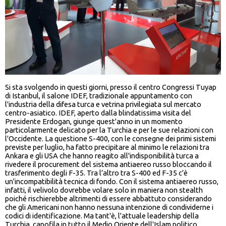
Si sta svolgendo in questi giorni, presso il centro Congressi Tuyap
di Istanbul, il salone IDEF, tradizionale appuntamento con
l'industria della difesa turca e vetrina privilegiata sul mercato
centro-asiatico. IDEF, aperto dalla blindatissima visita del
Presidente Erdogan, giunge quest'anno in un momento
particolarmente delicato per la Turchia e per le sue relazioni con
l'Occidente. La questione S-400, con le consegne dei primi sistemi
previste per luglio, ha fatto precipitare al minimo le relazioni tra
Ankara e gli USA che hanno reagito all'indisponibilità turca a
rivedere il procurement del sistema antiaereo russo bloccando il
trasferimento degli F-35. Tra l’altro tra S-400 ed F-35 c’è
un'incompatibilità tecnica di fondo. Con il sistema antiaereo russo,
infatti, il velivolo dovrebbe volare solo in maniera non stealth
poiché rischierebbe altrimenti di essere abbattuto considerando
che gli Americani non hanno nessuna intenzione di condividerne i
codici di identificazione. Ma tant'è, l'attuale leadership della
Turchia, capofila in tutto il Medio Oriente dell'Islam politico