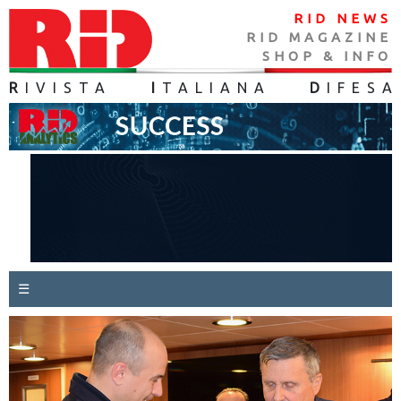
RID NEWS
RID MAGAZINE
SHOP & INFO
R
IVISTA
I
TALIANA
D
IFES
A
☰