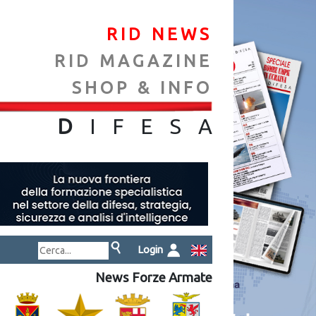
RID NEWS
RID MAGAZINE
SHOP & INFO
NA
D
IFES
A
Login
News Forze Armate