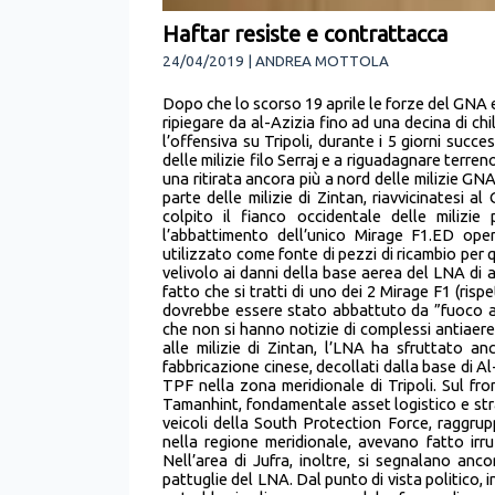
Haftar resiste e contrattacca
24/04/2019 | ANDREA MOTTOLA
Dopo che lo scorso 19 aprile le forze del GNA e
ripiegare da al-Azizia fino ad una decina di c
l’offensiva su Tripoli, durante i 5 giorni succe
delle milizie filo Serraj e a riguadagnare terren
una ritirata ancora più a nord delle milizie GN
parte delle milizie di Zintan, riavvicinatesi a
colpito il fianco occidentale delle milizie 
l’abbattimento dell’unico Mirage F1.ED op
utilizzato come fonte di pezzi di ricambio per
velivolo ai danni della base aerea del LNA di a
fatto che si tratti di uno dei 2 Mirage F1 (ris
dovrebbe essere stato abbattuto da ”fuoco am
che non si hanno notizie di complessi antiaerei
alle milizie di Zintan, l’LNA ha sfruttato 
fabbricazione cinese, decollati dalla base di Al
TPF nella zona meridionale di Tripoli. Sul fron
Tamanhint, fondamentale asset logistico e stra
veicoli della South Protection Force, raggruppa
nella regione meridionale, avevano fatto irr
Nell’area di Jufra, inoltre, si segnalano anc
pattuglie del LNA. Dal punto di vista politico, 