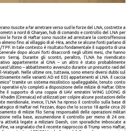
rano riuscite a far arretrare verso sud le forze del LNA, costrette a
hilometri a nord di Gharyan, hub di comando e controllo del LNA per
ssivi le forze di Haftar sono riuscite ad arrestare la controffensiva
o almeno fino al villaggio di al-Hira, anche se alcune fonti parlano di
A/TPF. In tale contesto è risultato fondamentale il supporto di una
l Generale dopo alcuni forti disaccordi negli ultimi mesi, che hanno
pro Serraj. Durante gli scontri, peraltro, l’LNA ha rivendicato
erativo appartenente al GNA – un altro è stato probabilmente
 quest’ultimo – abbattimento avvenuto durante un presunto raid del
l-Watiyah. Nelle ultime ore, tuttavia, sono emersi diversi dubbi sul
pettivamente nelle varianti AD ed ED) appartenenti al LNA. Il caccia
ico” tramite un sistema missilistico spalleggiabile, tenuto conto
 operativi e/o completi a disposizione delle milizie di Haftar. Oltre
anche il supporto di una coppia di UAV emiratini WING LOONG di
-Khadim (Cirenaica) ed utilizzati per colpire alcune postazioni delle
te meridionale, invece, l’LNA ha ripreso il controllo sulla base di
tegico di Haftar nel Fezzan, dopo che lo scorso 18 aprile circa 20
mento di milizie filo Serraj responsabili delle operazioni militari
uzione nella base, assumendone il controllo per meno di 24 ore.
ora attività legate a miliziani Daesh, con sporadiche imboscate a
infine, va segnalato che il recente riapproccio di Trump verso Haftar,