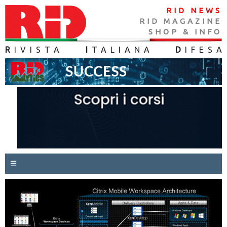
RID NEWS
RID MAGAZINE
SHOP & INFO
R
IVISTA
I
TALIANA
D
IFES
A
☰