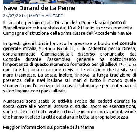
Nave Durand de La Penne
24/07/2014 | MARINA MILITARE
Il cacciatorpediniere
Luigi Durand de la Penne
lascia il
porto di
Barcellona
dove ha sostato dal 18 al 21 luglio, in occasione della
Campagna d’Istruzione
della prima classe dell’Accademia Navale.
In questi giorni l’Unità ha visto la presenza a bordo del
console
generale d'Italia
, Stefano Nicoletti, e dell'
addetto per la Difesa
,
contrammiraglio Ciammaichella.Il discorso pronunciato dal
Console durante l’assemblea generale ha sottolineato
l’
importanza di questo momento formativo per gli allievi
. Per loro
questa è la prima occasione di vivere le emozioni che la vita sul
mare trasmette. La sosta, inoltre, rinnova la lunga tradizione di
presenza delle navi italiane sui mari di tutto il mondo quale
strumento per l’esercizio della naval diplomacy e per confermare il
saldo legame con i paesi alleati.
Numerose sono state le attività svolte dai cadetti durante la
sosta: oltre alle normali attività di studio, sport ed esercitazioni,
sono state effettuate visite culturali e incontri con la popolazione
che hanno rivelato la città catalana in tutta la propria bellezza.
Maggiori informazioni sul portale della
Marina