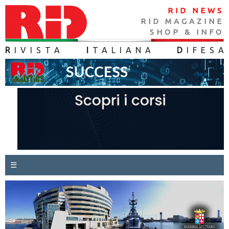
RID NEWS
RID MAGAZINE
SHOP & INFO
R
IVISTA
I
TALIANA
D
IFES
A
☰