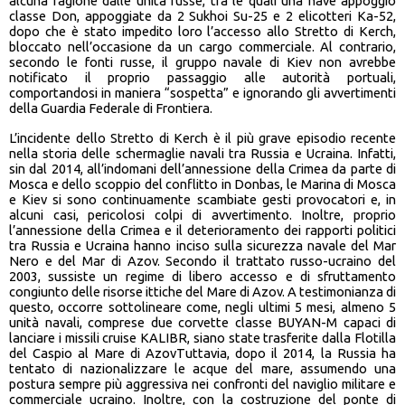
alcuna ragione dalle unità russe, tra le quali una nave appoggio
classe Don, appoggiate da 2 Sukhoi Su-25 e 2 elicotteri Ka-52,
dopo che è stato impedito loro l’accesso allo Stretto di Kerch,
bloccato nell’occasione da un cargo commerciale. Al contrario,
secondo le fonti russe, il gruppo navale di Kiev non avrebbe
notificato il proprio passaggio alle autorità portuali,
comportandosi in maniera “sospetta” e ignorando gli avvertimenti
della Guardia Federale di Frontiera.
L’incidente dello Stretto di Kerch è il più grave episodio recente
nella storia delle schermaglie navali tra Russia e Ucraina. Infatti,
sin dal 2014, all’indomani dell’annessione della Crimea da parte di
Mosca e dello scoppio del conflitto in Donbas, le Marina di Mosca
e Kiev si sono continuamente scambiate gesti provocatori e, in
alcuni casi, pericolosi colpi di avvertimento. Inoltre, proprio
l’annessione della Crimea e il deterioramento dei rapporti politici
tra Russia e Ucraina hanno inciso sulla sicurezza navale del Mar
Nero e del Mar di Azov. Secondo il trattato russo-ucraino del
2003, sussiste un regime di libero accesso e di sfruttamento
congiunto delle risorse ittiche del Mare di Azov. A testimonianza di
questo, occorre sottolineare come, negli ultimi 5 mesi, almeno 5
unità navali, comprese due corvette classe BUYAN-M capaci di
lanciare i missili cruise KALIBR, siano state trasferite dalla Flotilla
del Caspio al Mare di AzovTuttavia, dopo il 2014, la Russia ha
tentato di nazionalizzare le acque del mare, assumendo una
postura sempre più aggressiva nei confronti del naviglio militare e
commerciale ucraino. Inoltre, con la costruzione del ponte di