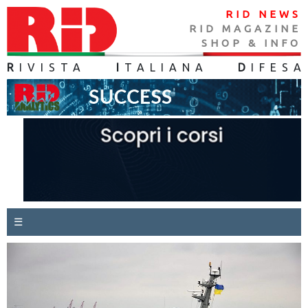
RID NEWS
RID MAGAZINE
SHOP & INFO
R
IVISTA
I
TALIANA
D
IFES
A
☰