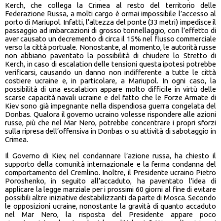
Kerch, che collega la Crimea al resto del territorio delle
Federazione Russa, a molti cargo è ormai impossibile l’accesso al
porto di Mariupol. Infatti, l’altezza del ponte (33 metri) impedisce il
passaggio ad imbarcazioni di grosso tonnellaggio, con l’effetto di
aver causato un decremento di circa il 15% nel flusso commerciale
verso la città portuale. Nonostante, al momento, le autorità russe
non abbiano paventato la possibilità di chiudere lo Stretto di
Kerch, in caso di escalation delle tensioni questa ipotesi potrebbe
verificarsi, causando un danno non indifferente a tutte le città
costiere ucraine e, in particolare, a Mariupol. In ogni caso, la
possibilità di una escalation appare molto difficile in virtù delle
scarse capacità navali ucraine e del fatto che le Forze Armate di
Kiev sono già impegnante nella dispendiosa guerra congelata del
Donbas. Qualora il governo ucraino volesse rispondere alle azioni
russe, più che nel Mar Nero, potrebbe concentrare i propri sforzi
sulla ripresa dell’offensiva in Donbas o su attività di sabotaggio in
Crimea.
Il Governo di Kiev, nel condannare l’azione russa, ha chiesto il
supporto della comunità internazionale e la ferma condanna del
comportamento del Cremlino. Inoltre, il Presidente ucraino Pietro
Poroshenko, in seguito all’accaduto, ha paventato l’idea di
applicare la legge marziale per i prossimi 60 giorni al fine di evitare
possibili altre iniziative destabilizzanti da parte di Mosca. Secondo
le opposizioni ucraine, nonostante la gravità di quanto accaduto
nel Mar Nero, la risposta del Presidente appare poco