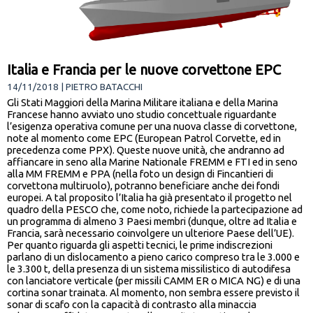
Italia e Francia per le nuove corvettone EPC
14/11/2018 | PIETRO BATACCHI
Gli Stati Maggiori della Marina Militare italiana e della Marina
Francese hanno avviato uno studio concettuale riguardante
l’esigenza operativa comune per una nuova classe di corvettone,
note al momento come EPC (European Patrol Corvette, ed in
precedenza come PPX). Queste nuove unità, che andranno ad
affiancare in seno alla Marine Nationale FREMM e FTI ed in seno
alla MM FREMM e PPA (nella foto un design di Fincantieri di
corvettona multiruolo), potranno beneficiare anche dei fondi
europei. A tal proposito l’Italia ha già presentato il progetto nel
quadro della PESCO che, come noto, richiede la partecipazione ad
un programma di almeno 3 Paesi membri (dunque, oltre ad Italia e
Francia, sarà necessario coinvolgere un ulteriore Paese dell’UE).
Per quanto riguarda gli aspetti tecnici, le prime indiscrezioni
parlano di un dislocamento a pieno carico compreso tra le 3.000 e
le 3.300 t, della presenza di un sistema missilistico di autodifesa
con lanciatore verticale (per missili CAMM ER o MICA NG) e di una
cortina sonar trainata. Al momento, non sembra essere previsto il
sonar di scafo con la capacità di contrasto alla minaccia