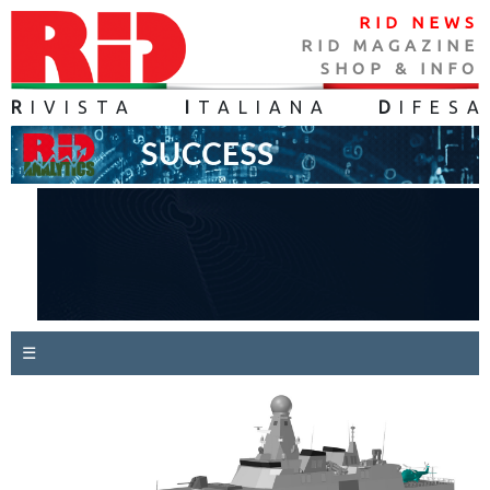
RID NEWS
RID MAGAZINE
SHOP & INFO
R
IVISTA
I
TALIANA
D
IFES
A
☰