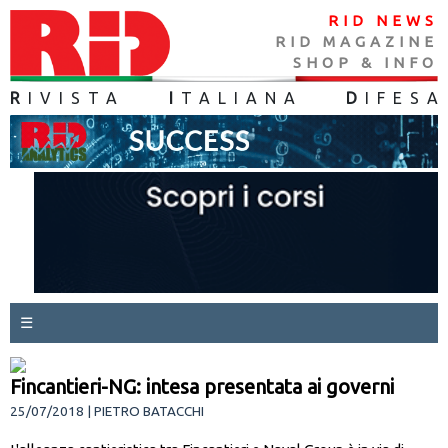
RID NEWS
RID MAGAZINE
SHOP & INFO
R
IVISTA
I
TALIANA
D
IFES
A
☰
Fincantieri-NG: intesa presentata ai governi
25/07/2018 | PIETRO BATACCHI