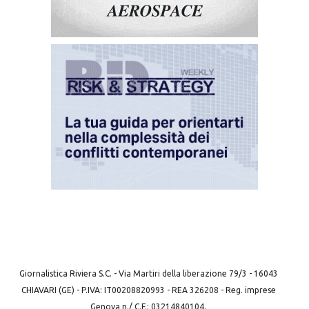
Giornalistica Riviera S.C. - Via Martiri della liberazione 79/3 - 16043
CHIAVARI (GE) - P.IVA: IT00208820993 - REA 326208 - Reg. imprese
Genova n./ C.F.: 03214840104.