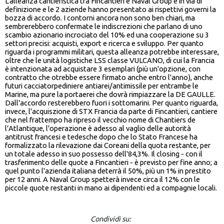
L'alleanza cantieristica tra Fincantieri e Naval Group è in via di
definizione e le 2 aziende hanno presentato ai rispettivi governi la
bozza di accordo. I contorni ancora non sono ben chiari, ma
sembrerebbero confermate le indiscrezioni che parlano di uno
scambio azionario incrociato del 10% ed una cooperazione su 3
settori precisi: acquisti, export e ricerca e sviluppo. Per quanto
riguarda i programmi militari, questa alleanza potrebbe interessare,
oltre che le unità logistiche LSS classe VULCANO, di cui la Francia
è intenzionata ad acquistare 3 esemplari (più un'opzione, con
contratto che otrebbe essere firmato anche entro l'anno), anche
futuri cacciatorpediniere antiarei/antimissile per entrambe le
Marine, ma pure la portaerei che dovrà rimpiazzare la DE GAULLE.
Dall'accordo resterebbero fuori i sottomarini. Per quanto riguarda,
invece, l'acquiszione di STX Francia da parte di Fincantieri, cantiere
che nel frattempo ha ripreso il vecchio nome di Chantiers de
l’Atlantique, l'operazione è adesso al vaglio delle autorità
antitrust francesi e tedesche dopo che lo Stato Francese ha
formalizzato la rilevazione dai Coreani della quota restante, per
un totale adesso in suo possesso dell'84,3%. Il closing - con il
trasferimento delle quote a Fincantieri - è previsto per fine anno; a
quel punto l'azienda italiana deterrà il 50%, più un 1% in prestito
per 12 anni. A Naval Group spetterà invece circa il 12% con le
piccole quote restanti in mano ai dipendenti ed a compagnie locali.
Condividi su: