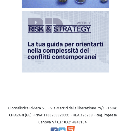
Giornalistica Riviera S.C. - Via Martiri della liberazione 79/3 - 16043
CHIAVARI (GE) - P.IVA: IT00208820993 - REA 326208 - Reg. imprese
Genova n./ C.F.: 03214840104.