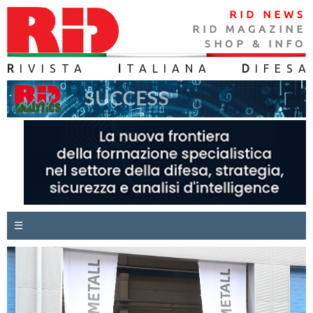
RID NEWS
RID MAGAZINE
SHOP & INFO
R
IVISTA
I
TALIANA
D
IFES
A
☰