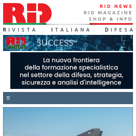
RID NEWS
RID MAGAZINE
SHOP & INFO
R
IVISTA
I
TALIANA
D
IFES
A
☰