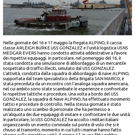
Nelle giornate del 16 e 17 maggio la fregata ALPINO, il caccia
classe ARLEIGH BURKE USS GONZALEZ e l'unità logistica USNS
MEDGAR EVERS hanno condotto attività addestrative a favore
dei rispettivi equipaggi. In particolare, nel pomeriggio del 16, è
stata condotta una simulazione di abbordaggio di un mercantile
sospettato di traffici illeciti, simulato dal USS GONZALEZ.
L’attività, condotta dalla squadra di abbordaggio di nave ALPINO,
supportata dal team specialistico della Brigata SAN MARCO, è
stata preceduta da un incontro con l’analoga squadra americana,
nel cui ambito sono state scambiate le esperienze e confrontate
le rispettive tattiche e procedure. Una volta a bordo del USS
GONZALEZ, la squadra di Nave ALPINO, ha effettuato movimenti
tattici e procedure di controllo. Nella stessa giornata è stato
realizzato uno scambio di personale che ha permesso a
un’aliquota dei due equipaggi di visitare e confrontare le due unità.
In particolare, lo USS GONZALEZ ha accolto i militari italiani
organizzando un evento conviviale sul ponte di volo che si è
chiuso al tramonto, momento in cui tutti i marinai hanno fatto
ritorno sulle rispettive unità. Il giorno 17, in una fitta nebbia,