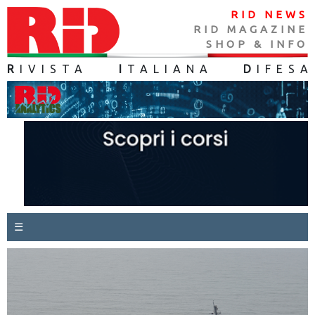
RID NEWS
RID MAGAZINE
SHOP & INFO
R
IVISTA
I
TALIANA
D
IFES
A
☰