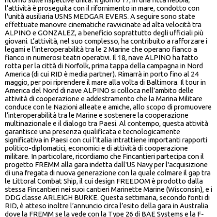
l’attività è proseguita con il rifornimento in mare, condotto con
l'unità ausiliaria USNS MEDGAR EVERS. A seguire sono state
effettuate manovre cinematiche ravvicinate ad alta velocità tra
ALPINO e GONZALEZ, a beneficio soprattutto degli ufficiali più
giovani. L’attività, nel suo complesso, ha contribuito a rafforzare i
legami e l’interoperabilità tra le 2 Marine che operano fianco a
fianco in numerosi teatri operativi. Il 18, nave ALPINO ha fatto
rotta per la città di Norfolk, prima tappa della campagna in Nord
America (di cui RID è media partner). Rimarrà in porto fino al 24
maggio, per poi riprendere il mare alla volta di Baltimora. Il tour in
America del Nord di nave ALPINO si colloca nell’ambito delle
attività di cooperazione e addestramento che la Marina Militare
conduce con le Nazioni alleate e amiche, allo scopo di promuovere
l’interoperabilità tra le Marine e sostenere la cooperazione
multinazionale e il dialogo tra Paesi. Al contempo, questa attività
garantisce una presenza qualificata e tecnologicamente
significativa in Paesi con cui l’Italia intrattiene importanti rapporti
politico-diplomatici, economici e di attività di cooperazione
militare. In particolare, ricordiamo che Fincantieri partecipa con il
progetto FREMM alla gara indetta dall'US Navy per l'acquisizione
di una fregata di nuova generazione con la quale colmare il gap tra
le Littoral Combat Ship, il cui design FREEDOM è prodotto dalla
stessa Fincantieri nei suoi cantieri Marinette Marine (Wisconsin), e i
DDG classe ARLEIGH BURKE. Questa settimana, secondo fonti di
RID, è atteso inoltre l’annuncio circa l’esito della gara in Australia
dove la FREMM se la vede con la Type 26 di BAE Systems e la F-