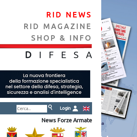
RID NEWS
RID MAGAZINE
SHOP & INFO
NA
D
IFES
A
Login
News Forze Armate