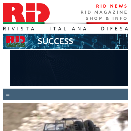
RID NEWS
RID MAGAZINE
SHOP & INFO
R
IVISTA
I
TALIANA
D
IFES
A
☰