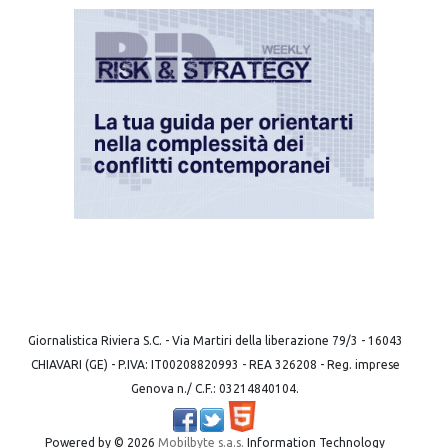
Giornalistica Riviera S.C. - Via Martiri della liberazione 79/3 - 16043
CHIAVARI (GE) - P.IVA: IT00208820993 - REA 326208 - Reg. imprese
Genova n./ C.F.: 03214840104.
Powered by ©
2026
Mobilbyte s.a.s.
Information Technology