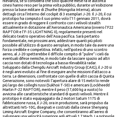
rilevanza, se si considera che solo qualche mese fa le autorità
cinesi hanno reso per la prima volta pubblici, durante un’esibizione
presso la base militare di Zhurihe (Mongolia Interna), alcuni
dettagli circa l’interno del cockpit di 3 esemplari J-20. Il J-20, il cui
prototipo ha compiuto il suo primo volo l’11 gennaio 2011, dovrà
essere in grado di reggere il confronto con i velivoli stealth
attualmente in dotazione all’Aeronautica Americana (ovvero l’F22
RAPTOR e l’F-35 LIGHTNING II), regolarmente presenti nel
delicato teatro operativo dell’Asia pacifica. Sarà pertanto
fondamentale, nei prossimi anni, addestrare quanti più piloti
possibile all’utilizzo di questo aeroplani, in modo tale da avere una
forza credibile e competitiva. Infatti, nell’ipotesi di uno scontro
aereo, al J-20 spetterebbe il difficile compito di “pulire” i cieli da
eventuali difese nemiche, in modo tale da lasciare spazio ad altri
caccia non dotati di tecnologia a bassa rilevabilità radar.
Sviluppato dalla Chengdu Aircraft Industry Group (CAIG), il J-20 si
è negli anni evoluto al fine di eseguire anche missioni d’attacco a
terra. Le dimensioni, confrontate con quelle di altri caccia di Quinta
Generazione, sono notevoli: l’apertura alare di 15 metri lo rende
più largo dei colleghi russi (Sukhoii T-50) e americani (Lockheedd
Martin F-22 RAPTOR), mentre il peso (17,600 kg a vuoto) lo
avvicina alle caratteristiche standard di questi velivoli. Mentre il
prototipo è stato equipaggiato da 2 motori Saturn 117S di
fabbricazione russa, il J-20, ora in produzione, sarà propulso da
altrettanti WS-10G, disegnati e costruiti dalla cinese Shenyang
Liming Aircraft Engine Company, che consentiranno all’aereo di
sviluppare una velocità superiore agli attuali 1,7 Mach. La notevole