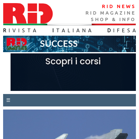
RID NEWS
RID MAGAZINE
SHOP & INFO
R
IVISTA
I
TALIANA
D
IFES
A
☰