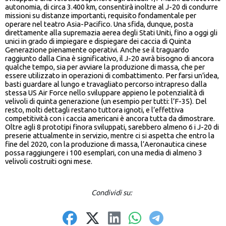
autonomia, di circa 3.400 km, consentirà inoltre al J-20 di condurre
missioni su distanze importanti, requisito fondamentale per
operare nel teatro Asia-Pacifico. Una sfida, dunque, posta
direttamente alla supremazia aerea degli Stati Uniti, fino a oggi gli
unici in grado di impiegare e dispiegare dei caccia di Quinta
Generazione pienamente operativi. Anche se il traguardo
raggiunto dalla Cina è significativo, il J-20 avrà bisogno di ancora
qualche tempo, sia per avviare la produzione di massa, che per
essere utilizzato in operazioni di combattimento. Per farsi un’idea,
basti guardare al lungo e travagliato percorso intrapreso dalla
stessa US Air Force nello sviluppare appieno le potenzialità di
velivoli di quinta generazione (un esempio per tutti: l’F-35). Del
resto, molti dettagli restano tuttora ignoti, e l’effettiva
competitività con i caccia americani è ancora tutta da dimostrare.
Oltre agli 8 prototipi finora sviluppati, sarebbero almeno 6 i J-20 di
preserie attualmente in servizio, mentre ci si aspetta che entro la
fine del 2020, con la produzione di massa, l’Aeronautica cinese
possa raggiungere i 100 esemplari, con una media di almeno 3
velivoli costruiti ogni mese.
Condividi su: