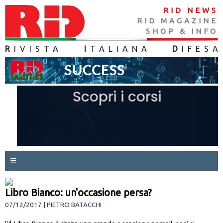
RID NEWS
RID MAGAZINE
SHOP & INFO
R
IVISTA
I
TALIANA
D
IFES
A
☰
Libro Bianco: un'occasione persa?
07/12/2017 | PIETRO BATACCHI