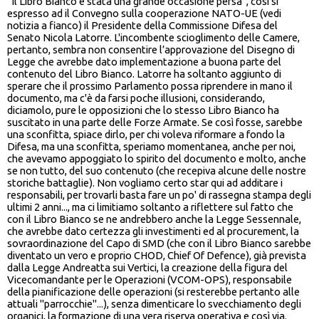
"Il Libro Bianco è stata una grande occasione persa", così si
espresso ad il Convegno sulla cooperazione NATO-UE (vedi
notizia a fianco) il Presidente della Commissione Difesa del
Senato Nicola Latorre. L'incombente scioglimento delle Camere,
pertanto, sembra non consentire l’approvazione del Disegno di
Legge che avrebbe dato implementazione a buona parte del
contenuto del Libro Bianco. Latorre ha soltanto aggiunto di
sperare che il prossimo Parlamento possa riprendere in mano il
documento, ma c'è da farsi poche illusioni, considerando,
diciamolo, pure le opposizioni che lo stesso Libro Bianco ha
suscitato in una parte delle Forze Armate. Se così fosse, sarebbe
una sconfitta, spiace dirlo, per chi voleva riformare a fondo la
Difesa, ma una sconfitta, speriamo momentanea, anche per noi,
che avevamo appoggiato lo spirito del documento e molto, anche
se non tutto, del suo contenuto (che recepiva alcune delle nostre
storiche battaglie). Non vogliamo certo star qui ad additare i
responsabili, per trovarli basta fare un po' di rassegna stampa degli
ultimi 2 anni..., ma ci limitiamo soltanto a riflettere sul fatto che
con il Libro Bianco se ne andrebbero anche la Legge Sessennale,
che avrebbe dato certezza gli investimenti ed al procurement, la
sovraordinazione del Capo di SMD (che con il Libro Bianco sarebbe
diventato un vero e proprio CHOD, Chief Of Defence), già prevista
dalla Legge Andreatta sui Vertici, la creazione della figura del
Vicecomandante per le Operazioni (VCOM-OPS), responsabile
della pianificazione delle operazioni (si resterebbe pertanto alle
attuali "parrocchie"...), senza dimenticare lo svecchiamento degli
organici, la formazione di una vera riserva operativa e così via.