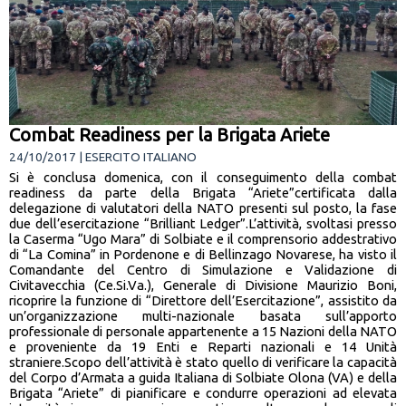
Combat Readiness per la Brigata Ariete
24/10/2017 | ESERCITO ITALIANO
Si è conclusa domenica, con il conseguimento della combat
readiness da parte della Brigata “Ariete”certificata dalla
delegazione di valutatori della NATO presenti sul posto, la fase
due dell’esercitazione “Brilliant Ledger”.L’attività, svoltasi presso
la Caserma “Ugo Mara” di Solbiate e il comprensorio addestrativo
di “La Comina” in Pordenone e di Bellinzago Novarese, ha visto il
Comandante del Centro di Simulazione e Validazione di
Civitavecchia (Ce.Si.Va.), Generale di Divisione Maurizio Boni,
ricoprire la funzione di “Direttore dell’Esercitazione”, assistito da
un’organizzazione multi-nazionale basata sull’apporto
professionale di personale appartenente a 15 Nazioni della NATO
e proveniente da 19 Enti e Reparti nazionali e 14 Unità
straniere.Scopo dell’attività è stato quello di verificare la capacità
del Corpo d’Armata a guida Italiana di Solbiate Olona (VA) e della
Brigata “Ariete” di pianificare e condurre operazioni ad elevata