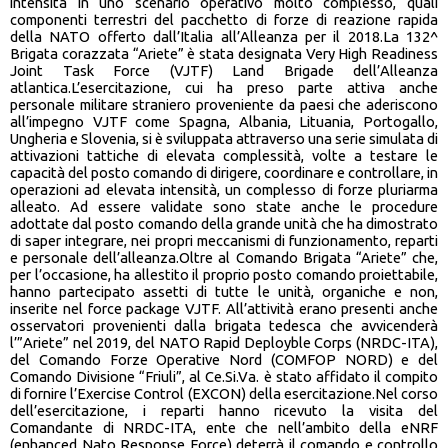
intensità in uno scenario operativo molto complesso, quali
componenti terrestri del pacchetto di forze di reazione rapida
della NATO offerto dall’Italia all’Alleanza per il 2018.La 132^
Brigata corazzata “Ariete” è stata designata Very High Readiness
Joint Task Force (VJTF) Land Brigade dell’Alleanza
atlantica.L’esercitazione, cui ha preso parte attiva anche
personale militare straniero proveniente da paesi che aderiscono
all’impegno VJTF come Spagna, Albania, Lituania, Portogallo,
Ungheria e Slovenia, si è sviluppata attraverso una serie simulata di
attivazioni tattiche di elevata complessità, volte a testare le
capacità del posto comando di dirigere, coordinare e controllare, in
operazioni ad elevata intensità, un complesso di forze pluriarma
alleato. Ad essere validate sono state anche le procedure
adottate dal posto comando della grande unità che ha dimostrato
di saper integrare, nei propri meccanismi di funzionamento, reparti
e personale dell’alleanza.Oltre al Comando Brigata “Ariete” che,
per l’occasione, ha allestito il proprio posto comando proiettabile,
hanno partecipato assetti di tutte le unità, organiche e non,
inserite nel force package VJTF. All’attività erano presenti anche
osservatori provenienti dalla brigata tedesca che avvicenderà
l’”Ariete” nel 2019, del NATO Rapid Deployble Corps (NRDC-ITA),
del Comando Forze Operative Nord (COMFOP NORD) e del
Comando Divisione “Friuli”, al Ce.Si.Va. è stato affidato il compito
di fornire l’Exercise Control (EXCON) della esercitazione.Nel corso
dell’esercitazione, i reparti hanno ricevuto la visita del
Comandante di NRDC-ITA, ente che nell’ambito della eNRF
(enhanced Nato Response Force) deterrà il comando e controllo