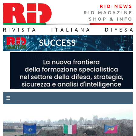
RID NEWS
RID MAGAZINE
SHOP & INFO
R
IVISTA
I
TALIANA
D
IFES
A
☰