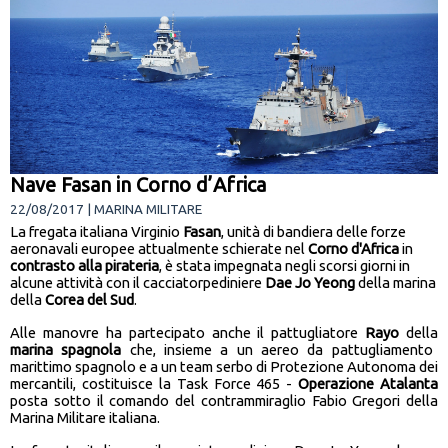
Nave Fasan in Corno d’Africa
22/08/2017 | MARINA MILITARE
La fregata italiana Virginio
Fasan
, unità di bandiera delle forze
aeronavali europee attualmente schierate nel
Corno d'Africa
in
contrasto alla pirateria
, è stata impegnata negli scorsi giorni in
alcune attività con il cacciatorpediniere
Dae Jo Yeong
della marina
della
Corea del Sud
.
Alle manovre ha partecipato anche il pattugliatore
Rayo
della
marina spagnola
che, insieme a un aereo da pattugliamento
marittimo spagnolo e a un team serbo di Protezione Autonoma dei
mercantili, costituisce la Task Force 465 -
Operazione Atalanta
posta sotto il comando del contrammiraglio Fabio Gregori della
Marina Militare italiana.