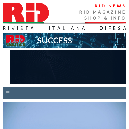
RID NEWS
RID MAGAZINE
SHOP & INFO
R
IVISTA
I
TALIANA
D
IFES
A
☰