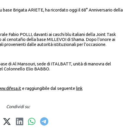
su base Brigata ARIETE, ha ricordato oggi il 68° Anniversario della
le Fabio POLLI, davanti ai caschi blu italiani della Joint Task
 al cenotafio della base MILLEVOI di Shama. Dopo l’onore ai
i provenienti dalle autorità istituzionali per l’occasione.
base di Al Mansouri, sede di ITALBATT, unità di manovra del
 del Colonnello Elio BABBO.
w.difesa.it
e raggiungibile dal seguente
link
Condividi su: