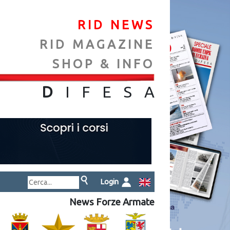
RID NEWS
RID MAGAZINE
SHOP & INFO
NA
D
IFES
A
Login
News Forze Armate