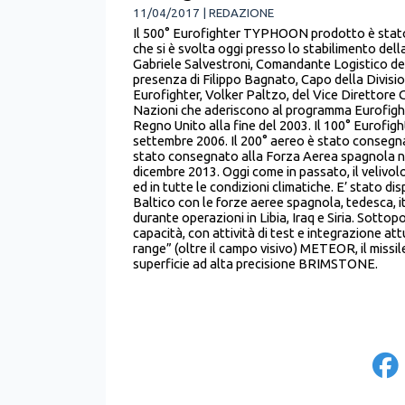
11/04/2017 | REDAZIONE
Il 500° Eurofighter TYPHOON prodotto è stato 
che si è svolta oggi presso lo stabilimento dell
Gabriele Salvestroni, Comandante Logistico dell
presenza di Filippo Bagnato, Capo della Divisio
Eurofighter, Volker Paltzo, del Vice Direttore
Nazioni che aderiscono al programma Eurofight
Regno Unito alla fine del 2003. Il 100° Eurofi
settembre 2006. Il 200° aereo è stato consegna
stato consegnato alla Forza Aerea spagnola ne
dicembre 2013. Oggi come in passato, il velivol
ed in tutte le condizioni climatiche. E’ stato di
Baltico con le forze aeree spagnola, tedesca, i
durante operazioni in Libia, Iraq e Siria. Sott
capacità, con attività di test e integrazione at
range” (oltre il campo visivo) METEOR, il miss
superficie ad alta precisione BRIMSTONE.