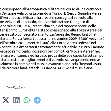
consegnato all’Aeronautica Militare nel corso di una cerimonia
a Divisione Velivoli di Leonardo a Torino. Il Gen. di Squadra Aerea
’Aeronautica Militare, ha preso in consegna il velivolo alla
ne Velivoli di Leonardo, dell’Amministratore Delegato di
 Generale di NETMA, Peter Schmidt, e dei rappresentanti delle
er. Il primo Eurofighter è stato consegnato alla Forza Aerea del
ghter è stato consegnato alla Forza Aerea del Regno Unito nel
to alla Forza Aerea tedesca nel novembre 2009. Il 300° velivolo è
ll’ottobre 2011, mentre il 400° alla Forza Aerea tedesca nel
o continua a dimostrarsi estremamente affidabile in tutto il mondo
spiegato in molteplici occasioni per compiti di ”Polizia Aerea” nel
taliana e britannica ed ha dato prova delle sue capacità sul campo
oposto a costante miglioramento, il velivolo sta acquisendo nuove
tualmente in corso per il missile avanzato aria-aria “beyond visual
ile da crociera land-attack STORM SHADOW e il missile aria-
Condividi su: