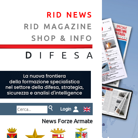
RID NEWS
RID MAGAZINE
SHOP & INFO
NA
D
IFES
A
Login
News Forze Armate