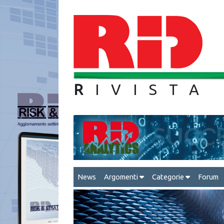
R
IVIS
News
Argomenti
Categorie
Forum