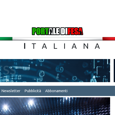
TA
I
TALIA
Newsletter
Pubblicità
Abbonamenti