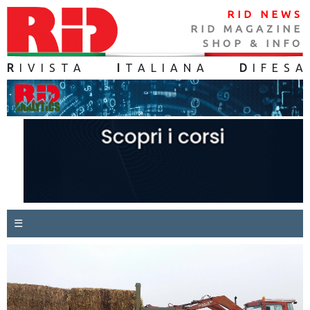
RID NEWS
RID MAGAZINE
SHOP & INFO
R
IVISTA
I
TALIANA
D
IFES
A
☰