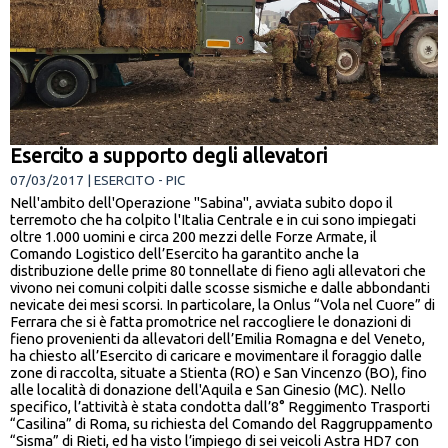
Esercito a supporto degli allevatori
07/03/2017 | ESERCITO - PIC
Nell'ambito dell'Operazione "Sabina", avviata subito dopo il
terremoto che ha colpito l'Italia Centrale e in cui sono impiegati
oltre 1.000 uomini e circa 200 mezzi delle Forze Armate, il
Comando Logistico dell’Esercito ha garantito anche la
distribuzione delle prime 80 tonnellate di fieno agli allevatori che
vivono nei comuni colpiti dalle scosse sismiche e dalle abbondanti
nevicate dei mesi scorsi. In particolare, la Onlus “Vola nel Cuore” di
Ferrara che si è fatta promotrice nel raccogliere le donazioni di
fieno provenienti da allevatori dell’Emilia Romagna e del Veneto,
ha chiesto all’Esercito di caricare e movimentare il foraggio dalle
zone di raccolta, situate a Stienta (RO) e San Vincenzo (BO), fino
alle località di donazione dell'Aquila e San Ginesio (MC). Nello
specifico, l’attività è stata condotta dall’8° Reggimento Trasporti
“Casilina” di Roma, su richiesta del Comando del Raggruppamento
“Sisma” di Rieti, ed ha visto l’impiego di sei veicoli Astra HD7 con