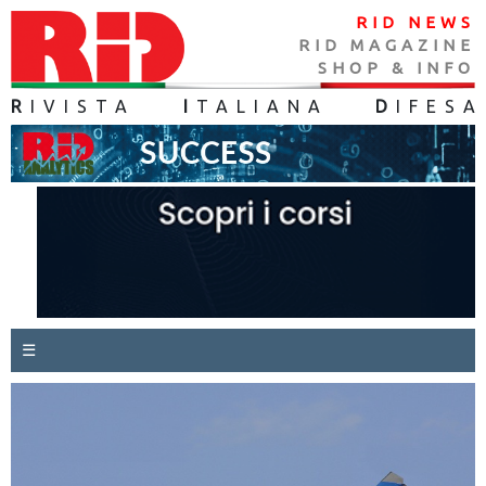
RID NEWS
RID MAGAZINE
SHOP & INFO
R
IVISTA
I
TALIANA
D
IFES
A
☰