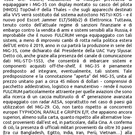
equipaggiare i MiG-35 con display montato su casco del pilota
(HMDS) TopOwl-F della Thales – che sugli apparecchi destinati
alla VVS verrà sostituito dal sistema autoctono NSTsI-KOS - e il
nuovo pod Escort Jammer ELT/568(v2) di Elettronica. Tuttavia,
tenuto conto dell’attuale regime di sanzioni finanziarie e di
embargo contro la vendita di armi e sistemi sensibili alla Russia, è
improbabile che il nuovo FULCRUM venga equipaggiato con tali
sistemi, a meno di improvvisi cambi di rotta nella politica estera
dell’UE entro il 2019, anno in cui partirà la produzione in serie del
MiG-35, come dichiarato dal Presidente della UAC Yury Slyusar.
Detto ciò, anche grazie alla presenza del canale di comunicazione
dati MIL-STD-1553, che consentirà di imbarcare sistemi e
componenti acquisiti off-the-shelf, il MiG-35 è pienamente
predisposto ad integrare, eventualmente, tali sistemi. Tale
predisposizione e la connotazione “aperta” del MiG-35, unita al
prezzo unitario pari a circa 45 milioni di dollari - comprensivi di
pacchetto addestrativo, logistico e manutentivo - rende il nuovo
FULCRUM particolarmente attraente per quelle aviazioni che sono
alla ricerca di un caccia multiruolo di 4° generazione avanzata
equipaggiato con radar AESA, soprattutto nel caso di paesi già
utilizzatori del MiG-29. Ciò, non tanto rispetto ai concorrenti
europei TYPHOON, RAFALE e GRIPEN E/F, che appaiono ancora
superiori, almeno sulla carta, quanto rispetto alle alternative low-
cost provenienti dall’est ed, in particolare, dalla Cina. A conferma
di ciò, la presenza di ufficiali militari provenienti da oltre 30 paesi
(tra cui Bangladesh, Egitto, India, Iran, Perù, Vietnam…) alla