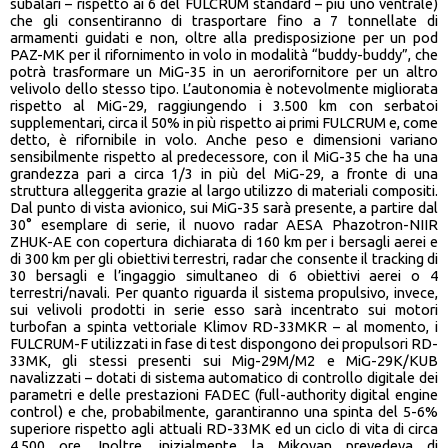
subalari – rispetto ai 6 del FULCRUM standard – più uno ventrale)
che gli consentiranno di trasportare fino a 7 tonnellate di
armamenti guidati e non, oltre alla predisposizione per un pod
PAZ-MK per il rifornimento in volo in modalità “buddy-buddy”, che
potrà trasformare un MiG-35 in un aerorifornitore per un altro
velivolo dello stesso tipo. L’autonomia è notevolmente migliorata
rispetto al MiG-29, raggiungendo i 3.500 km con serbatoi
supplementari, circa il 50% in più rispetto ai primi FULCRUM e, come
detto, è rifornibile in volo. Anche peso e dimensioni variano
sensibilmente rispetto al predecessore, con il MiG-35 che ha una
grandezza pari a circa 1/3 in più del MiG-29, a fronte di una
struttura alleggerita grazie al largo utilizzo di materiali compositi.
Dal punto di vista avionico, sui MiG-35 sarà presente, a partire dal
30° esemplare di serie, il nuovo radar AESA Phazotron-NIIR
ZHUK-AE con copertura dichiarata di 160 km per i bersagli aerei e
di 300 km per gli obiettivi terrestri, radar che consente il tracking di
30 bersagli e l’ingaggio simultaneo di 6 obiettivi aerei o 4
terrestri/navali. Per quanto riguarda il sistema propulsivo, invece,
sui velivoli prodotti in serie esso sarà incentrato sui motori
turbofan a spinta vettoriale Klimov RD-33MKR – al momento, i
FULCRUM-F utilizzati in fase di test dispongono dei propulsori RD-
33MK, gli stessi presenti sui Mig-29M/M2 e MiG-29K/KUB
navalizzati – dotati di sistema automatico di controllo digitale dei
parametri e delle prestazioni FADEC (full-authority digital engine
control) e che, probabilmente, garantiranno una spinta del 5-6%
superiore rispetto agli attuali RD-33MK ed un ciclo di vita di circa
4.500 ore. Inoltre, inizialmente la Mikoyan prevedeva di