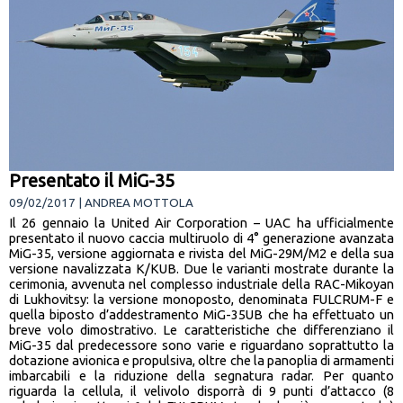
Presentato il MiG-35
09/02/2017 | ANDREA MOTTOLA
Il 26 gennaio la United Air Corporation – UAC ha ufficialmente
presentato il nuovo caccia multiruolo di 4° generazione avanzata
MiG-35, versione aggiornata e rivista del MiG-29M/M2 e della sua
versione navalizzata K/KUB. Due le varianti mostrate durante la
cerimonia, avvenuta nel complesso industriale della RAC-Mikoyan
di Lukhovitsy: la versione monoposto, denominata FULCRUM-F e
quella biposto d’addestramento MiG-35UB che ha effettuato un
breve volo dimostrativo. Le caratteristiche che differenziano il
MiG-35 dal predecessore sono varie e riguardano soprattutto la
dotazione avionica e propulsiva, oltre che la panoplia di armamenti
imbarcabili e la riduzione della segnatura radar. Per quanto
riguarda la cellula, il velivolo disporrà di 9 punti d’attacco (8